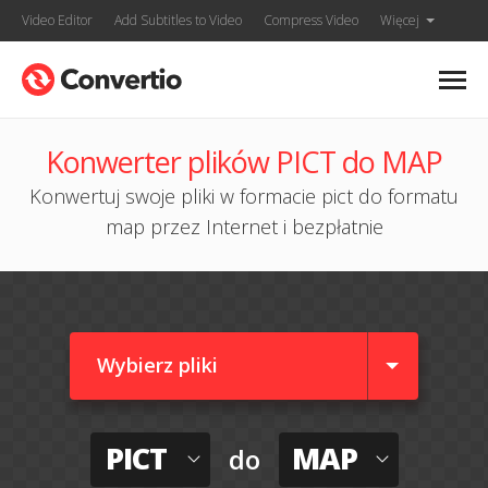
Video Editor
Add Subtitles to Video
Compress Video
Więcej
Konwerter plików PICT do MAP
Konwertuj swoje pliki w formacie pict do formatu
map przez Internet i bezpłatnie
Wybierz pliki
PICT
MAP
do