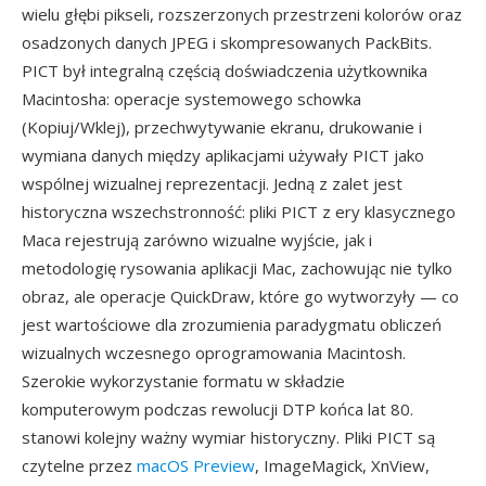
wielu głębi pikseli, rozszerzonych przestrzeni kolorów oraz
osadzonych danych JPEG i skompresowanych PackBits.
PICT był integralną częścią doświadczenia użytkownika
Macintosha: operacje systemowego schowka
(Kopiuj/Wklej), przechwytywanie ekranu, drukowanie i
wymiana danych między aplikacjami używały PICT jako
wspólnej wizualnej reprezentacji. Jedną z zalet jest
historyczna wszechstronność: pliki PICT z ery klasycznego
Maca rejestrują zarówno wizualne wyjście, jak i
metodologię rysowania aplikacji Mac, zachowując nie tylko
obraz, ale operacje QuickDraw, które go wytworzyły — co
jest wartościowe dla zrozumienia paradygmatu obliczeń
wizualnych wczesnego oprogramowania Macintosh.
Szerokie wykorzystanie formatu w składzie
komputerowym podczas rewolucji DTP końca lat 80.
stanowi kolejny ważny wymiar historyczny. Pliki PICT są
czytelne przez
macOS Preview
, ImageMagick, XnView,