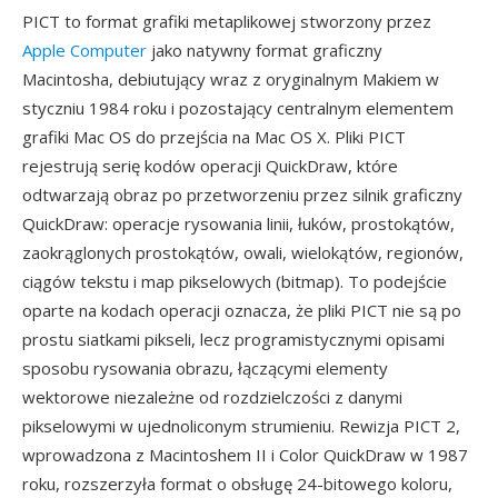
PICT to format grafiki metaplikowej stworzony przez
Apple Computer
jako natywny format graficzny
Macintosha, debiutujący wraz z oryginalnym Makiem w
styczniu 1984 roku i pozostający centralnym elementem
grafiki Mac OS do przejścia na Mac OS X. Pliki PICT
rejestrują serię kodów operacji QuickDraw, które
odtwarzają obraz po przetworzeniu przez silnik graficzny
QuickDraw: operacje rysowania linii, łuków, prostokątów,
zaokrąglonych prostokątów, owali, wielokątów, regionów,
ciągów tekstu i map pikselowych (bitmap). To podejście
oparte na kodach operacji oznacza, że pliki PICT nie są po
prostu siatkami pikseli, lecz programistycznymi opisami
sposobu rysowania obrazu, łączącymi elementy
wektorowe niezależne od rozdzielczości z danymi
pikselowymi w ujednoliconym strumieniu. Rewizja PICT 2,
wprowadzona z Macintoshem II i Color QuickDraw w 1987
roku, rozszerzyła format o obsługę 24-bitowego koloru,