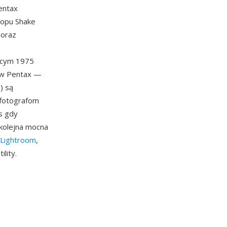
entax
kopu Shake
 oraz
ącym 1975
rów Pentax —
) są
 fotografom
s gdy
 kolejna mocna
Lightroom
,
lity.