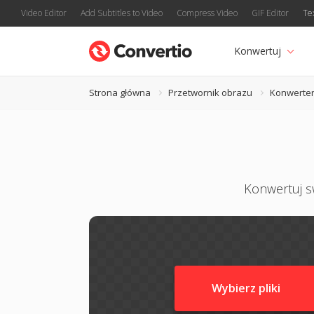
Video Editor
Add Subtitles to Video
Compress Video
GIF Editor
Te
Konwertuj
Strona główna
Przetwornik obrazu
Konwerter
Konwertuj sw
Wybierz pliki