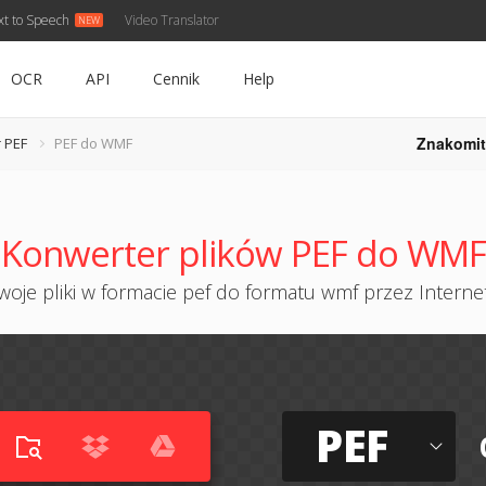
xt to Speech
Video Translator
OCR
API
Cennik
Help
Znakomit
 PEF
PEF do WMF
Konwerter plików PEF do WMF
oje pliki w formacie pef do formatu wmf przez Internet
PEF