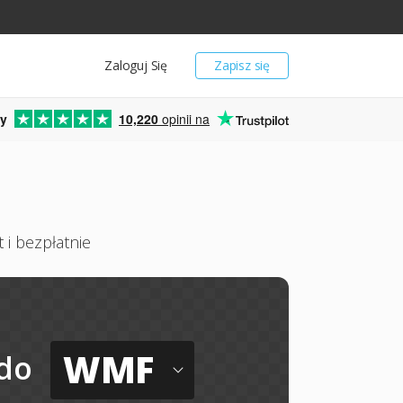
Zaloguj Się
Zapisz się
y
10,220
opinii na
 i bezpłatnie
WMF
do