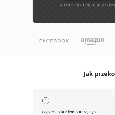
Upuść pliki tutaj. 1 GB Maksym
Jak przek
1
Wybierz pliki z komputera, dysku