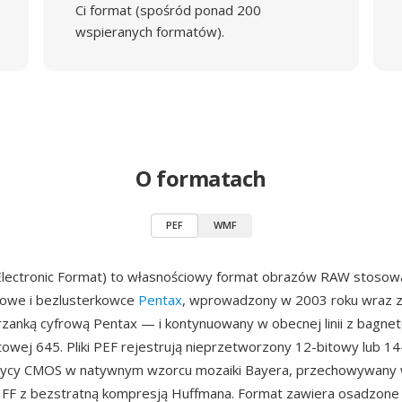
Ci format (spośród ponad 200
wspieranych formatów).
O formatach
PEF
WMF
Electronic Format) to własnościowy format obrazów RAW stosow
frowe i bezlusterkowce
Pentax
, wprowadzony w 2003 roku wraz z
rzanką cyfrową Pentax — i kontynuowany w obecnej linii z bagnet
owej 645. Pliki PEF rejestrują nieprzetworzony 12-bitowy lub 1
rycy CMOS w natywnym wzorcu mozaiki Bayera, przechowywany 
IFF z bezstratną kompresją Huffmana. Format zawiera osadzone