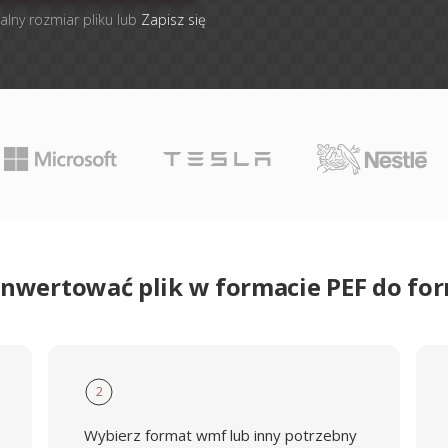
alny rozmiar pliku lub
Zapisz się
onwertować plik w formacie PEF do f
2
Wybierz format wmf lub inny potrzebny