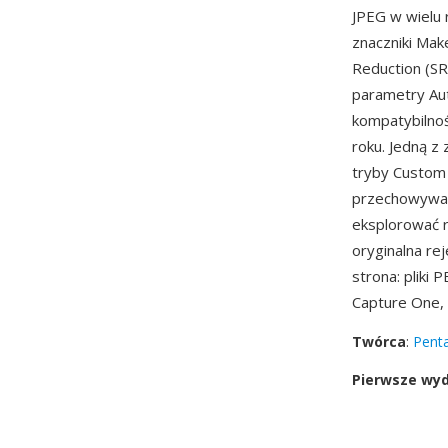
JPEG w wielu
znaczniki Mak
Reduction (SR
parametry Aut
kompatybilno
roku. Jedną z
tryby Custom 
przechowywan
eksplorować r
oryginalna re
strona: pliki
Capture One, 
Twórca
:
Pent
Pierwsze wy