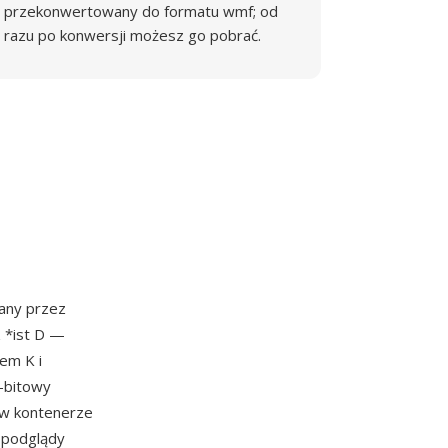
przekonwertowany do formatu wmf; od
razu po konwersji możesz go pobrać.
any przez
 *ist D —
em K i
4-bitowy
w kontenerze
 podglądy