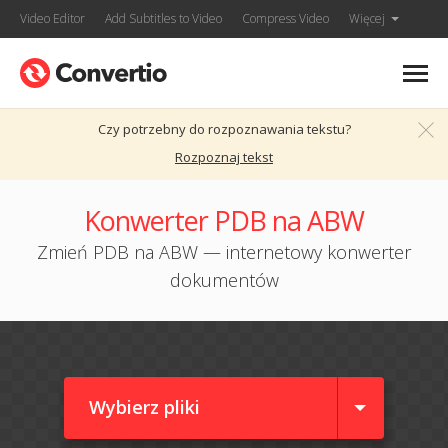
Video Editor
Add Subtitles to Video
Compress Video
Więcej
Czy potrzebny do rozpoznawania tekstu?
Rozpoznaj tekst
Konwerter PDB na ABW
Zmień PDB na ABW — internetowy konwerter
dokumentów
Wybierz pliki