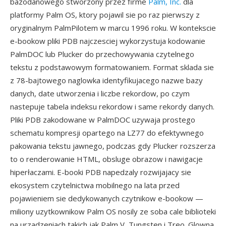
bazodanowego stworzony przez firme
Palm, Inc.
dla
platformy Palm OS, ktory pojawil sie po raz pierwszy z
oryginalnym PalmPilotem w marcu 1996 roku. W kontekscie
e-bookow pliki PDB najczesciej wykorzystuja kodowanie
PalmDOC lub Plucker do przechowywania czytelnego
tekstu z podstawowym formatowaniem. Format sklada sie
z 78-bajtowego naglowka identyfikujacego nazwe bazy
danych, date utworzenia i liczbe rekordow, po czym
nastepuje tabela indeksu rekordow i same rekordy danych.
Pliki PDB zakodowane w PalmDOC uzywaja prostego
schematu kompresji opartego na LZ77 do efektywnego
pakowania tekstu jawnego, podczas gdy Plucker rozszerza
to o renderowanie HTML, obsluge obrazow i nawigacje
hiperłaczami. E-booki PDB napedzaly rozwijajacy sie
ekosystem czytelnictwa mobilnego na lata przed
pojawieniem sie dedykowanych czytnikow e-bookow —
miliony uzytkownikow Palm OS nosily ze soba cale biblioteki
na urzadzeniach takich jak Palm V, Tungsten i Treo. Glowna