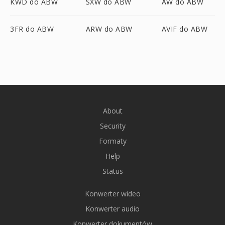
KWD do ABW
SXW do ABW
AW do ABW
3FR do ABW
ARW do ABW
AVIF do ABW
About
Security
Formaty
Help
Status
Konwerter wideo
Konwerter audio
Konwerter dokumentów