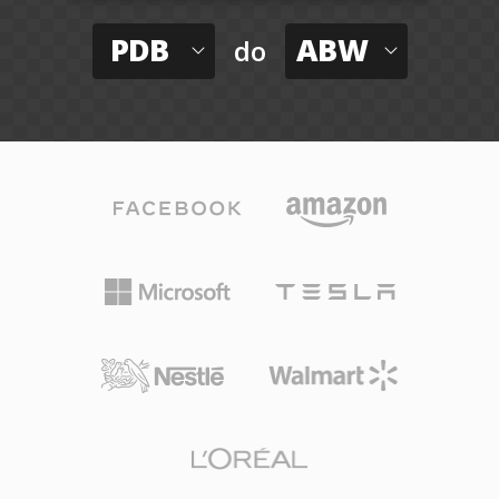
PDB
ABW
do