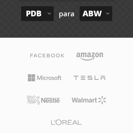
PDB
ABW
para