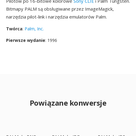
Pilotów po 16-bitowe kolorowe
Sony CLIE
i Palm Tungsten.
Bitmapy PALM są obsługiwane przez ImageMagick,
narzędzia pilot-link i narzędzia emulatorów Palm.
Twórca
:
Palm, Inc.
Pierwsze wydanie
: 1996
Powiązane konwersje