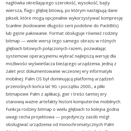
nagłówka określającego szerokość, wysokość, bajty
wiersza, flagi i głębię bitową, po którym następują dane
pikseli, które mogą opcjonalnie wykorzystywać kompresję
Scanline (kodowanie długości serii podobne do PackBits)
lub gęste pakowanie. Format obsługuje również rodziny
bitmap — wiele wersji tego samego obrazu w różnych
głębiach bitowych połączonych razem, pozwalając
systemowi operacyjnemu wybrać najlepszą wersję dla
możliwości wyświetlacza bieżącego urządzenia. Jedną z
zalet jest dokumentowanie wczesnej ery informatyki
mobilnej: Palm OS był dominującą platformą urządzeń
przenośnych końca lat 90. i początku 2000., a pliki
bitmapowe Palm z aplikacji, gier i treści tamtej ery
stanowią ważne artefakty historii komputerów mobilnych.
Funkcja rodziny bitmap o wielu głębiach to kolejna godna
uwagi cecha projektowa — pojedynczy zasób mógł
obsługiwać urządzenia od monochromatycznych Palm