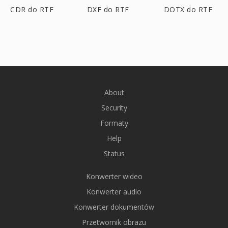
CDR do RTF
DXF do RTF
DOTX do RTF
About
Security
Formaty
Help
Status
Konwerter wideo
Konwerter audio
Konwerter dokumentów
Przetwornik obrazu