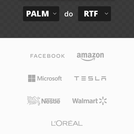
PALM
RTF
do