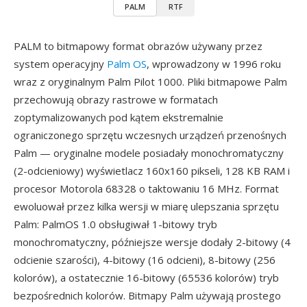
PALM
RTF
PALM to bitmapowy format obrazów używany przez
system operacyjny
Palm OS
, wprowadzony w 1996 roku
wraz z oryginalnym Palm Pilot 1000. Pliki bitmapowe Palm
przechowują obrazy rastrowe w formatach
zoptymalizowanych pod kątem ekstremalnie
ograniczonego sprzętu wczesnych urządzeń przenośnych
Palm — oryginalne modele posiadały monochromatyczny
(2-odcieniowy) wyświetlacz 160x160 pikseli, 128 KB RAM i
procesor Motorola 68328 o taktowaniu 16 MHz. Format
ewoluował przez kilka wersji w miarę ulepszania sprzętu
Palm: PalmOS 1.0 obsługiwał 1-bitowy tryb
monochromatyczny, późniejsze wersje dodały 2-bitowy (4
odcienie szarości), 4-bitowy (16 odcieni), 8-bitowy (256
kolorów), a ostatecznie 16-bitowy (65536 kolorów) tryb
bezpośrednich kolorów. Bitmapy Palm używają prostego