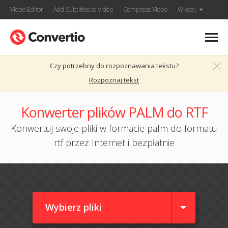
Video Editor
Add Subtitles to Video
Compress Video
Więcej
Czy potrzebny do rozpoznawania tekstu?
Rozpoznaj tekst
Konwerter plików PALM do RTF
Konwertuj swoje pliki w formacie palm do formatu
rtf przez Internet i bezpłatnie
Wybierz pliki