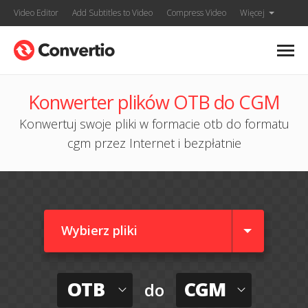
Video Editor
Add Subtitles to Video
Compress Video
Więcej
Konwerter plików OTB do CGM
Konwertuj swoje pliki w formacie otb do formatu
cgm przez Internet i bezpłatnie
Wybierz pliki
OTB
CGM
do