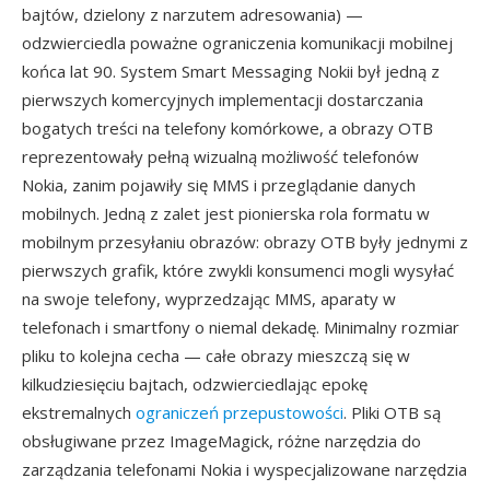
bajtów, dzielony z narzutem adresowania) —
odzwierciedla poważne ograniczenia komunikacji mobilnej
końca lat 90. System Smart Messaging Nokii był jedną z
pierwszych komercyjnych implementacji dostarczania
bogatych treści na telefony komórkowe, a obrazy OTB
reprezentowały pełną wizualną możliwość telefonów
Nokia, zanim pojawiły się MMS i przeglądanie danych
mobilnych. Jedną z zalet jest pionierska rola formatu w
mobilnym przesyłaniu obrazów: obrazy OTB były jednymi z
pierwszych grafik, które zwykli konsumenci mogli wysyłać
na swoje telefony, wyprzedzając MMS, aparaty w
telefonach i smartfony o niemal dekadę. Minimalny rozmiar
pliku to kolejna cecha — całe obrazy mieszczą się w
kilkudziesięciu bajtach, odzwierciedlając epokę
ekstremalnych
ograniczeń przepustowości
. Pliki OTB są
obsługiwane przez ImageMagick, różne narzędzia do
zarządzania telefonami Nokia i wyspecjalizowane narzędzia