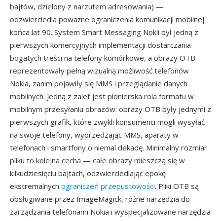
bajtów, dzielony z narzutem adresowania) —
odzwierciedla poważne ograniczenia komunikacji mobilnej
końca lat 90. System Smart Messaging Nokii był jedną z
pierwszych komercyjnych implementacji dostarczania
bogatych treści na telefony komórkowe, a obrazy OTB
reprezentowały pełną wizualną możliwość telefonów
Nokia, zanim pojawiły się MMS i przeglądanie danych
mobilnych. Jedną z zalet jest pionierska rola formatu w
mobilnym przesyłaniu obrazów: obrazy OTB były jednymi z
pierwszych grafik, które zwykli konsumenci mogli wysyłać
na swoje telefony, wyprzedzając MMS, aparaty w
telefonach i smartfony o niemal dekadę. Minimalny rozmiar
pliku to kolejna cecha — całe obrazy mieszczą się w
kilkudziesięciu bajtach, odzwierciedlając epokę
ekstremalnych
ograniczeń przepustowości
. Pliki OTB są
obsługiwane przez ImageMagick, różne narzędzia do
zarządzania telefonami Nokia i wyspecjalizowane narzędzia