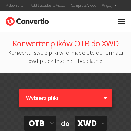
Video Editor
Add Subtitles to Video
Compress Video
Więcej
Konwerter plików OTB do XWD
Konwertuj swoje pliki w formacie otb do formatu
xwd przez Internet i bezpłatnie
Wybierz pliki
OTB
XWD
do