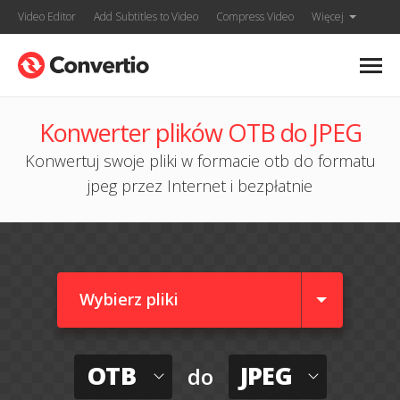
Video Editor
Add Subtitles to Video
Compress Video
Więcej
Konwerter plików OTB do JPEG
Konwertuj swoje pliki w formacie otb do formatu
jpeg przez Internet i bezpłatnie
Wybierz pliki
OTB
JPEG
do