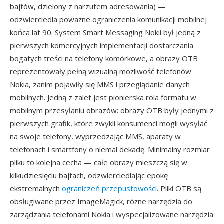
bajtów, dzielony z narzutem adresowania) —
odzwierciedla poważne ograniczenia komunikacji mobilnej
końca lat 90. System Smart Messaging Nokii był jedną z
pierwszych komercyjnych implementacji dostarczania
bogatych treści na telefony komórkowe, a obrazy OTB
reprezentowały pełną wizualną możliwość telefonów
Nokia, zanim pojawiły się MMS i przeglądanie danych
mobilnych. Jedną z zalet jest pionierska rola formatu w
mobilnym przesyłaniu obrazów: obrazy OTB były jednymi z
pierwszych grafik, które zwykli konsumenci mogli wysyłać
na swoje telefony, wyprzedzając MMS, aparaty w
telefonach i smartfony o niemal dekadę. Minimalny rozmiar
pliku to kolejna cecha — całe obrazy mieszczą się w
kilkudziesięciu bajtach, odzwierciedlając epokę
ekstremalnych
ograniczeń przepustowości
. Pliki OTB są
obsługiwane przez ImageMagick, różne narzędzia do
zarządzania telefonami Nokia i wyspecjalizowane narzędzia