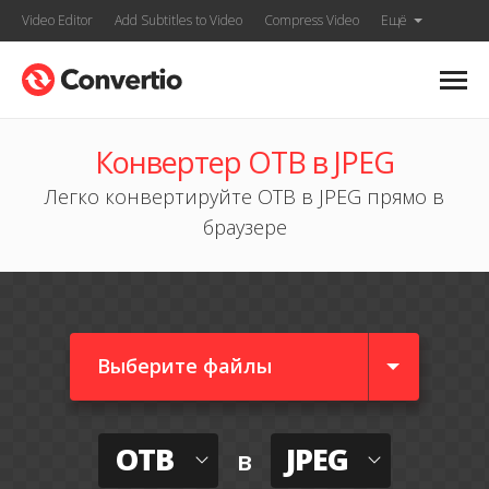
Video Editor
Add Subtitles to Video
Compress Video
Ещё
Конвертер OTB в JPEG
Легко конвертируйте OTB в JPEG прямо в
браузере
Выберите файлы
OTB
JPEG
в