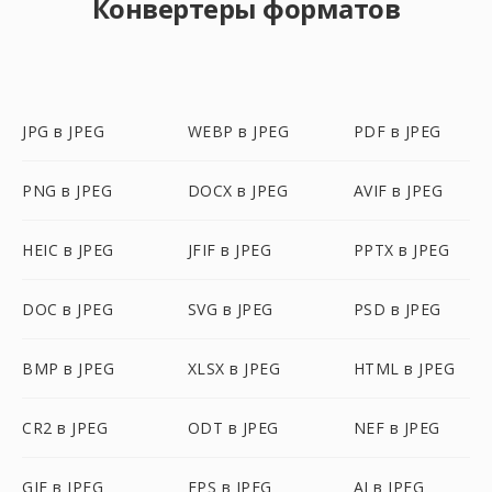
Конвертеры форматов
JPG в JPEG
WEBP в JPEG
PDF в JPEG
PNG в JPEG
DOCX в JPEG
AVIF в JPEG
HEIC в JPEG
JFIF в JPEG
PPTX в JPEG
DOC в JPEG
SVG в JPEG
PSD в JPEG
BMP в JPEG
XLSX в JPEG
HTML в JPEG
CR2 в JPEG
ODT в JPEG
NEF в JPEG
GIF в JPEG
EPS в JPEG
AI в JPEG