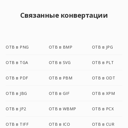
Связанные конвертации
OTB в PNG
OTB в BMP
OTB в JPG
OTB в TGA
OTB в SVG
OTB в PLT
OTB в PDF
OTB в PBM
OTB в ODT
OTB в JBG
OTB в GIF
OTB в XPM
OTB в JP2
OTB в WBMP
OTB в PCX
OTB в TIFF
OTB в ICO
OTB в CUR