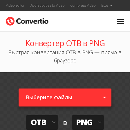
Video Editor
Add Subtitles to Video
Compress Video
Ещё
Конвертер OTB в PNG
Быстрая конвертация OTB в PNG — прямо в
браузере
Выберите файлы
OTB
PNG
в