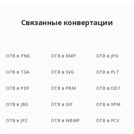
Связанные конвертации
OTB в PNG
OTB в BMP
OTB в JPG
OTB в TGA
OTB в SVG
OTB в PLT
OTB в PDF
OTB в PBM
OTB в ODT
OTB в JBG
OTB в GIF
OTB в XPM
OTB в JP2
OTB в WBMP
OTB в PCX