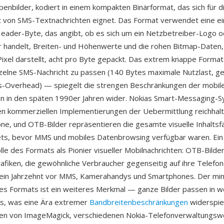
ppenbilder, kodiert in einem kompakten Binärformat, das sich für d
st von SMS-Textnachrichten eignet. Das Format verwendet eine e
 Header-Byte, das angibt, ob es sich um ein Netzbetreiber-Logo o
 handelt, Breiten- und Höhenwerte und die rohen Bitmap-Daten,
 Pixel darstellt, acht pro Byte gepackt. Das extrem knappe Format
nzelne SMS-Nachricht zu passen (140 Bytes maximale Nutzlast, get
s-Overhead) — spiegelt die strengen Beschränkungen der mobil
n in den späten 1990er Jahren wider. Nokias Smart-Messaging-
en kommerziellen Implementierungen der Uebermittlung reichhalti
one, und OTB-Bilder repräsentieren die gesamte visuelle Inhaltsf
s, bevor MMS und mobiles Datenbrowsing verfügbar waren. Ein Vo
olle des Formats als Pionier visueller Mobilnachrichten: OTB-Bilde
afiken, die gewöhnliche Verbraucher gegenseitig auf ihre Telefo
 ein Jahrzehnt vor MMS, Kamerahandys und Smartphones. Der mi
es Formats ist ein weiteres Merkmal — ganze Bilder passen in w
s, was eine Ära extremer
Bandbreitenbeschränkungen
widerspie
en von ImageMagick, verschiedenen Nokia-Telefonverwaltungs