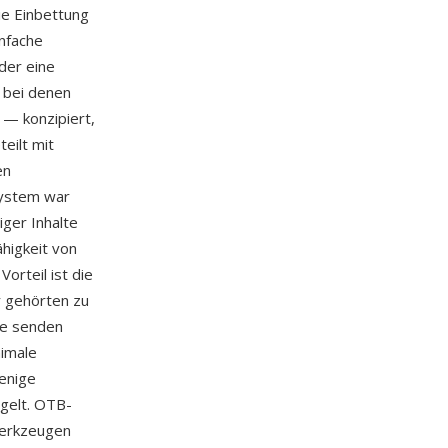
ie Einbettung
infache
der eine
 bei denen
 — konzipiert,
eilt mit
en
System war
ger Inhalte
ähigkeit von
rteil ist die
r gehörten zu
ne senden
nimale
enige
gelt. OTB-
werkzeugen