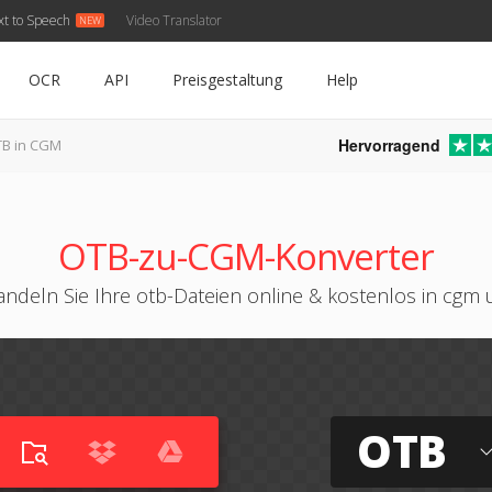
xt to Speech
Video Translator
OCR
API
Preisgestaltung
Help
Hervorragend
B in CGM
OTB-zu-CGM-Konverter
ndeln Sie Ihre otb-Dateien online & kostenlos in cgm
OTB