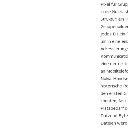
Pixel für Gru
in die Nutzla
Struktur: ein
Gruppenbilder
jedes Bit ein
um in eine ei
Adressierung
Kommunikatio
eine der erst
an Mobiltelef
Nokia-Handset
historische R
den ersten Gr
konnten, fast
Platzbedarf d
Dutzend Byte
Dateien werd