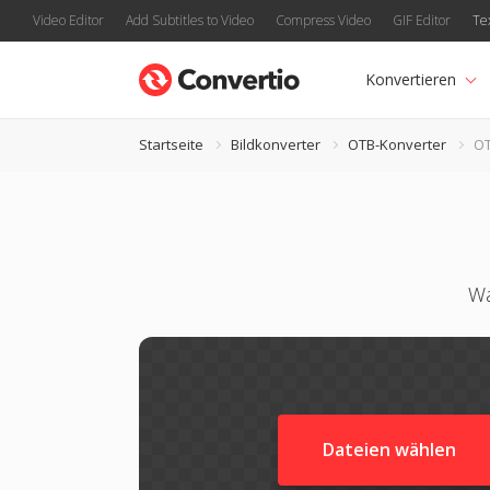
Video Editor
Add Subtitles to Video
Compress Video
GIF Editor
Te
Konvertieren
Startseite
Bildkonverter
OTB-Konverter
OT
Wa
Dateien wählen