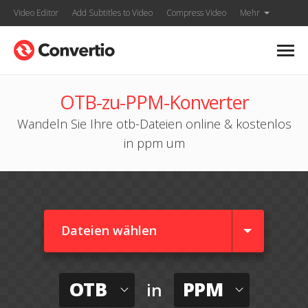
Video Editor
Add Subtitles to Video
Compress Video
Mehr
OTB-zu-PPM-Konverter
Wandeln Sie Ihre otb-Dateien online & kostenlos
in ppm um
Dateien wählen
OTB
PPM
in