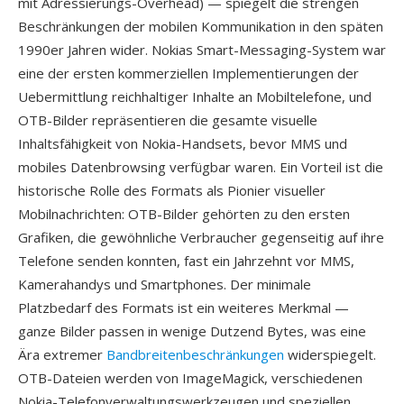
mit Adressierungs-Overhead) — spiegelt die strengen
Beschränkungen der mobilen Kommunikation in den späten
1990er Jahren wider. Nokias Smart-Messaging-System war
eine der ersten kommerziellen Implementierungen der
Uebermittlung reichhaltiger Inhalte an Mobiltelefone, und
OTB-Bilder repräsentieren die gesamte visuelle
Inhaltsfähigkeit von Nokia-Handsets, bevor MMS und
mobiles Datenbrowsing verfügbar waren. Ein Vorteil ist die
historische Rolle des Formats als Pionier visueller
Mobilnachrichten: OTB-Bilder gehörten zu den ersten
Grafiken, die gewöhnliche Verbraucher gegenseitig auf ihre
Telefone senden konnten, fast ein Jahrzehnt vor MMS,
Kamerahandys und Smartphones. Der minimale
Platzbedarf des Formats ist ein weiteres Merkmal —
ganze Bilder passen in wenige Dutzend Bytes, was eine
Ära extremer
Bandbreitenbeschränkungen
widerspiegelt.
OTB-Dateien werden von ImageMagick, verschiedenen
Nokia-Telefonverwaltungswerkzeugen und speziellen