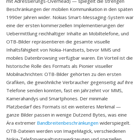
mit Adressierungs-Overhead) — spiegelt die strengen
Beschränkungen der mobilen Kommunikation in den späten
1990er Jahren wider. Nokias Smart-Messaging-System war
eine der ersten kommerziellen Implementierungen der
Uebermittlung reichhaltiger Inhalte an Mobiltelefone, und
OTB-Bilder repräsentieren die gesamte visuelle
Inhaltsfähigkeit von Nokia-Handsets, bevor MMS und
mobiles Datenbrowsing verfügbar waren. Ein Vorteil ist die
historische Rolle des Formats als Pionier visueller
Mobilnachrichten: OTB-Bilder gehörten zu den ersten
Grafiken, die gewöhnliche Verbraucher gegenseitig auf ihre
Telefone senden konnten, fast ein Jahrzehnt vor MMS,
Kamerahandys und Smartphones. Der minimale
Platzbedarf des Formats ist ein weiteres Merkmal —
ganze Bilder passen in wenige Dutzend Bytes, was eine
Ära extremer
Bandbreitenbeschränkungen
widerspiegelt.
OTB-Dateien werden von ImageMagick, verschiedenen
Nokia-Telefonverwaltungswerkzeugen und speziellen