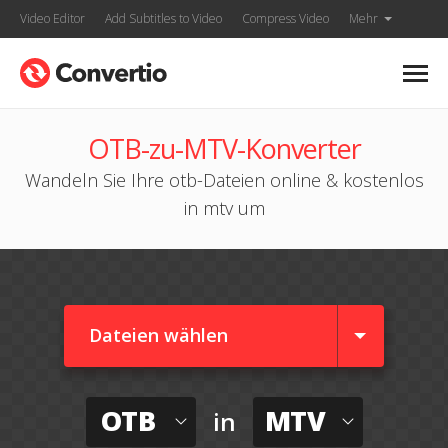
Video Editor
Add Subtitles to Video
Compress Video
Mehr
OTB-zu-MTV-Konverter
Wandeln Sie Ihre otb-Dateien online & kostenlos
in mtv um
Dateien wählen
OTB
MTV
in