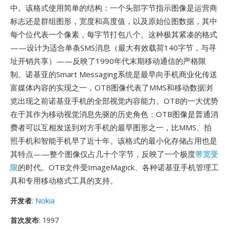
中。该格式使用简单的结构：一个头部字节指示图像是运营商
标志还是群组图形，宽度和高度值，以及原始位图数据，其中
每个位代表一个像素，每字节打包八个。这种极其紧凑的格式
——设计为适合单条SMS消息（最大有效载荷140字节，与寻
址开销共享）——反映了1990年代末期移动通信的严格限
制。诺基亚的Smart Messaging系统是最早向手机商业化传送
富媒体内容的实现之一，OTB图像代表了MMS和移动数据浏
览出现之前诺基亚手机的全部视觉内容能力。OTB的一大优势
在于其作为移动视觉消息先驱的历史角色：OTB图像是普通消
费者可以互相发送到对方手机的最早图形之一，比MMS、拍
照手机和智能手机早了近十年。该格式的最小化存储占用也是
其特点——整个图像仅占几十个字节，反映了一个极度
带宽受
限
的时代。OTB文件受ImageMagick、各种诺基亚手机管理工
具和专用移动格式工具的支持。
开发者
:
Nokia
首次发布
: 1997