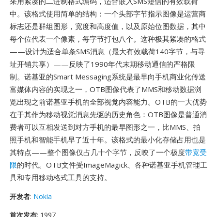
采用紧凑的二进制格式编码，适合嵌入SMS短信的有效载荷
中。该格式使用简单的结构：一个头部字节指示图像是运营商
标志还是群组图形，宽度和高度值，以及原始位图数据，其中
每个位代表一个像素，每字节打包八个。这种极其紧凑的格式
——设计为适合单条SMS消息（最大有效载荷140字节，与寻
址开销共享）——反映了1990年代末期移动通信的严格限
制。诺基亚的Smart Messaging系统是最早向手机商业化传送
富媒体内容的实现之一，OTB图像代表了MMS和移动数据浏
览出现之前诺基亚手机的全部视觉内容能力。OTB的一大优势
在于其作为移动视觉消息先驱的历史角色：OTB图像是普通消
费者可以互相发送到对方手机的最早图形之一，比MMS、拍
照手机和智能手机早了近十年。该格式的最小化存储占用也是
其特点——整个图像仅占几十个字节，反映了一个极度
带宽受
限
的时代。OTB文件受ImageMagick、各种诺基亚手机管理工
具和专用移动格式工具的支持。
开发者
:
Nokia
首次发布
: 1997