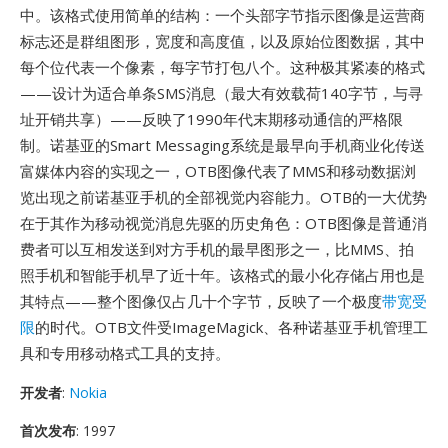
中。该格式使用简单的结构：一个头部字节指示图像是运营商
标志还是群组图形，宽度和高度值，以及原始位图数据，其中
每个位代表一个像素，每字节打包八个。这种极其紧凑的格式
——设计为适合单条SMS消息（最大有效载荷140字节，与寻
址开销共享）——反映了1990年代末期移动通信的严格限
制。诺基亚的Smart Messaging系统是最早向手机商业化传送
富媒体内容的实现之一，OTB图像代表了MMS和移动数据浏
览出现之前诺基亚手机的全部视觉内容能力。OTB的一大优势
在于其作为移动视觉消息先驱的历史角色：OTB图像是普通消
费者可以互相发送到对方手机的最早图形之一，比MMS、拍
照手机和智能手机早了近十年。该格式的最小化存储占用也是
其特点——整个图像仅占几十个字节，反映了一个极度
带宽受
限
的时代。OTB文件受ImageMagick、各种诺基亚手机管理工
具和专用移动格式工具的支持。
开发者
:
Nokia
首次发布
: 1997