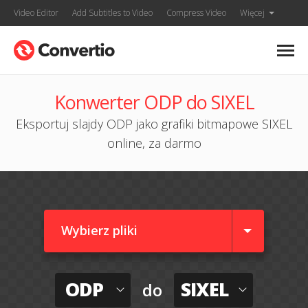
Video Editor
Add Subtitles to Video
Compress Video
Więcej
Konwerter ODP do SIXEL
Eksportuj slajdy ODP jako grafiki bitmapowe SIXEL
online, za darmo
Wybierz pliki
ODP
SIXEL
do