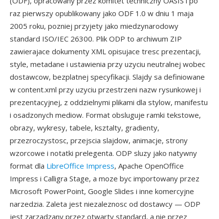
(ODF), opracowany przez komitet techniczny OASIS i po
raz pierwszy opublikowany jako ODF 1.0 w dniu 1 maja
2005 roku, pozniej przyjety jako miedzynarodowy
standard ISO/IEC 26300. Plik ODP to archiwum ZIP
zawierajace dokumenty XML opisujace tresc prezentacji,
style, metadane i ustawienia przy uzyciu neutralnej wobec
dostawcow, bezplatnej specyfikacji. Slajdy sa definiowane
w content.xml przy uzyciu przestrzeni nazw rysunkowej i
prezentacyjnej, z oddzielnymi plikami dla stylow, manifestu
i osadzonych mediow. Format obsluguje ramki tekstowe,
obrazy, wykresy, tabele, ksztalty, gradienty,
przezroczystosc, przejscia slajdow, animacje, strony
wzorcowe i notatki prelegenta. ODP sluzy jako natywny
format dla
LibreOffice Impress
, Apache OpenOffice
Impress i Calligra Stage, a moze byc importowany przez
Microsoft PowerPoint, Google Slides i inne komercyjne
narzedzia. Zaleta jest niezaleznosc od dostawcy — ODP
jest zarzadzany przez otwarty standard, a nie przez