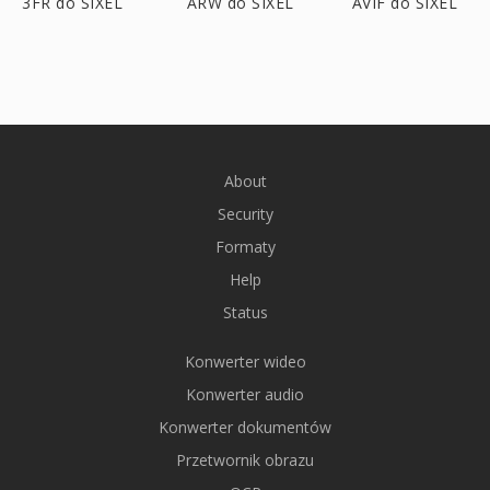
3FR do SIXEL
ARW do SIXEL
AVIF do SIXEL
About
Security
Formaty
Help
Status
Konwerter wideo
Konwerter audio
Konwerter dokumentów
Przetwornik obrazu