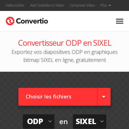
Video Editor
Add Subtitles to Video
Compress Video
Plus
Convertisseur ODP en SIXEL
Exportez vos diapositives ODP en graphiques
bitmap SIXEL en ligne, gratuitement
Choisir les fichiers
ODP
SIXEL
en