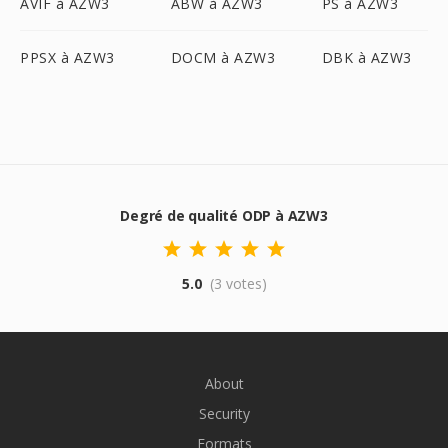
AVIF à AZW3
ABW à AZW3
PS à AZW3
PPSX à AZW3
DOCM à AZW3
DBK à AZW3
Degré de qualité ODP à AZW3
5.0
(3 votes)
About
Security
Formats