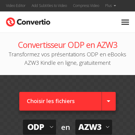
Video Editor
Add Subtitles to Video
Compress Video
Plus
Convertisseur ODP en AZW3
Transformez vos présentations ODP en eBooks
AZW3 Kindle en ligne, gratuitement
Choisir les fichiers
ODP
AZW3
en