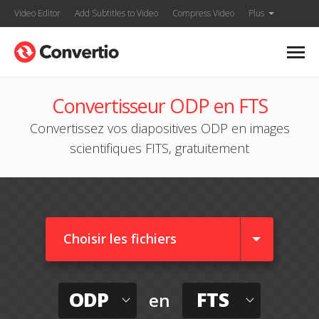
Video Editor
Add Subtitles to Video
Compress Video
Plus
Convertisseur ODP en FTS
Convertissez vos diapositives ODP en images
scientifiques FITS, gratuitement
Choisir les fichiers
ODP
FTS
en