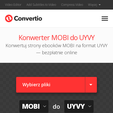
Video Editor
Add Subtitles to Video
Compress Video
Więcej
Konwerter MOBI do UYVY
Konwertuj strony ebooków MOBI na format UYVY
— bezpłatnie online
Wybierz pliki
MOBI
UYVY
do