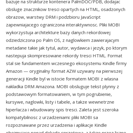
bazuje na strukturze kontenera PalmDOC/PDB, dodajac
obsluge znacznikow tresci opartych na HTML, osadzonych
obrazow, warstwy DRM i podzbioru JavaScript
zapewniajacego ograniczona interaktywnosc. Pliki MOBI
wykorzystuja architekture bazy danych rekordowej
odziedziczona po Palm OS, z naglowkiem zawierajacym
metadane takie jak tytul, autor, wydawca i jezyk, po ktorym
nastepuja skompresowane rekordy tresci HTML. Format
stal sie fundamentem wczesnego ekosystemu Kindle firmy
Amazon — oryginalny format AZW uzywany na pierwszej
generacji Kindle byl w istocie formatem MOBI z wlasna
nakladka DRM Amazona. MOBI obsluguje tekst plynny z
podstawowym formatowaniem, w tym pogrubienie,
kursywe, naglowki, listy i tabele, a takze wewnetrzne
hiperłacza i wbudowany spis tresci. Zaleta jest szeroka
kompatybilnosc z urzadzeniami: pliki MOBI sa
rozpoznawane przez urzadzenia i aplikacje Kindle
obejmujace ponad dekade sprzetowa, a takze przez liczne