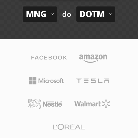
MNG
DOTM
do