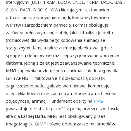
sterującymi (DEFI, FRAM, LOOP, ENDL, TERM, BACK, BASI,
CLON, PAST, DISC, SHOW) kierującymi taktowaniem
odtwarzania, zachowaniem pętli, kompozytowaniem
warstw i zarządzaniem pamięcią. Format obsługuje
zarówno pełną wymianę klatek, jak i aktualizacje delta
(różnicowe) dla wydajnego kodowania animacji ze
statycznymi tłami, a także animację obiektową, gdzie
sprajty są definiowane raz i repozycjonowane pomiędzy
klatkami. Jedną z zalet jest zaawansowanie techniczne:
MNG zapewnia poziom kontroli animacji niedostępny dla
GIF i APNG — taktowanie z dokładnością do klatki,
zagnieżdżone pętle, gałęzie warunkowe, kompresję
międzyklatkową i mieszaną stratną/bezstratną treść w
pojedynczej animacji. Fundament oparty na
PNG
gwarantuje bezstratną jakość z pełną przezroczystością
alfa dla każdej klatki. MNG jest obsługiwany przez
ImageMagick, GIMP i różne odtwarzacze multimediów.