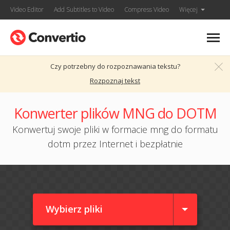
Video Editor
Add Subtitles to Video
Compress Video
Więcej
Czy potrzebny do rozpoznawania tekstu?
Rozpoznaj tekst
Konwerter plików MNG do DOTM
Konwertuj swoje pliki w formacie mng do formatu
dotm przez Internet i bezpłatnie
Wybierz pliki