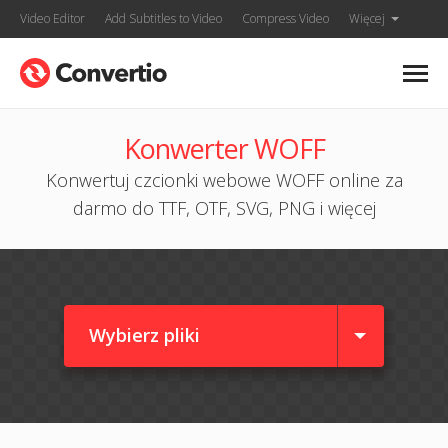
Video Editor
Add Subtitles to Video
Compress Video
Więcej
Konwerter WOFF
Konwertuj czcionki webowe WOFF online za
darmo do TTF, OTF, SVG, PNG i więcej
Wybierz pliki