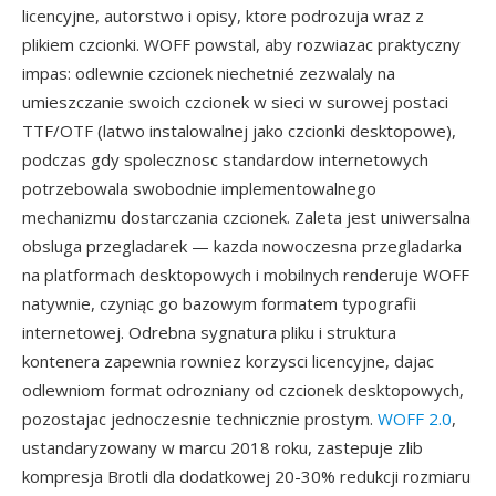
licencyjne, autorstwo i opisy, ktore podrozuja wraz z
plikiem czcionki. WOFF powstal, aby rozwiazac praktyczny
impas: odlewnie czcionek niechetnié zezwalaly na
umieszczanie swoich czcionek w sieci w surowej postaci
TTF/OTF (latwo instalowalnej jako czcionki desktopowe),
podczas gdy spolecznosc standardow internetowych
potrzebowala swobodnie implementowalnego
mechanizmu dostarczania czcionek. Zaleta jest uniwersalna
obsluga przegladarek — kazda nowoczesna przegladarka
na platformach desktopowych i mobilnych renderuje WOFF
natywnie, czyniąc go bazowym formatem typografii
internetowej. Odrebna sygnatura pliku i struktura
kontenera zapewnia rowniez korzysci licencyjne, dajac
odlewniom format odrozniany od czcionek desktopowych,
pozostajac jednoczesnie technicznie prostym.
WOFF 2.0
,
ustandaryzowany w marcu 2018 roku, zastepuje zlib
kompresja Brotli dla dodatkowej 20-30% redukcji rozmiaru