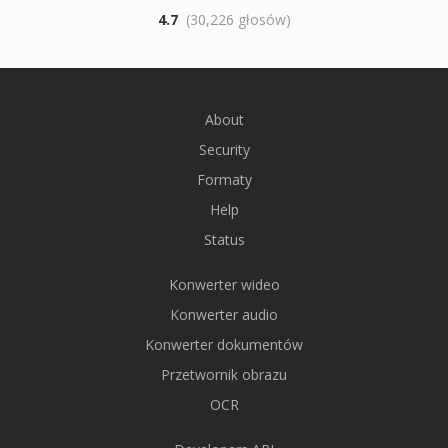
4.7
(30,226 głosów)
About
Security
Formaty
Help
Status
Konwerter wideo
Konwerter audio
Konwerter dokumentów
Przetwornik obrazu
OCR