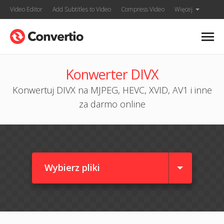
Video Editor
Add Subtitles to Video
Compress Video
Więcej
Konwerter DIVX
Konwertuj DIVX na MJPEG, HEVC, XVID, AV1 i inne
za darmo online
Wybierz pliki