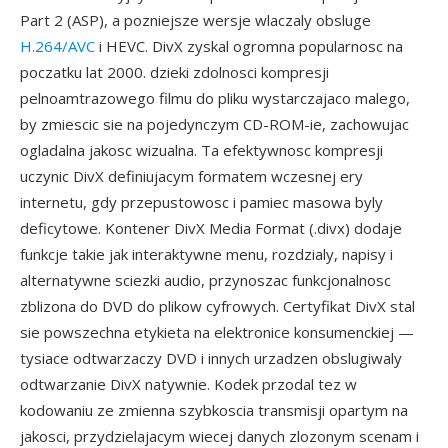
Part 2 (ASP), a pozniejsze wersje wlaczaly obsluge
H.264/AVC
i HEVC. DivX zyskal ogromna popularnosc na
poczatku lat 2000. dzieki zdolnosci kompresji
pelnoamtrazowego filmu do pliku wystarczajaco malego,
by zmiescic sie na pojedynczym CD-ROM-ie, zachowujac
ogladalna jakosc wizualna. Ta efektywnosc kompresji
uczynic DivX definiujacym formatem wczesnej ery
internetu, gdy przepustowosc i pamiec masowa byly
deficytowe. Kontener DivX Media Format (.divx) dodaje
funkcje takie jak interaktywne menu, rozdzialy, napisy i
alternatywne sciezki audio, przynoszac funkcjonalnosc
zblizona do DVD do plikow cyfrowych. Certyfikat DivX stal
sie powszechna etykieta na elektronice konsumenckiej —
tysiace odtwarzaczy DVD i innych urzadzen obslugiwaly
odtwarzanie DivX natywnie. Kodek przodal tez w
kodowaniu ze zmienna szybkoscia transmisji opartym na
jakosci, przydzielajacym wiecej danych zlozonym scenam i