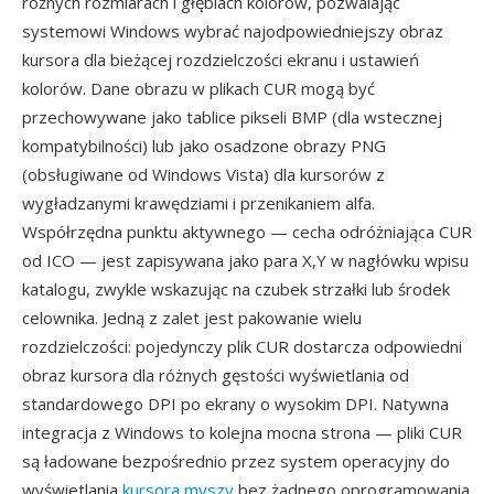
różnych rozmiarach i głębiach kolorów, pozwalając
systemowi Windows wybrać najodpowiedniejszy obraz
kursora dla bieżącej rozdzielczości ekranu i ustawień
kolorów. Dane obrazu w plikach CUR mogą być
przechowywane jako tablice pikseli BMP (dla wstecznej
kompatybilności) lub jako osadzone obrazy PNG
(obsługiwane od Windows Vista) dla kursorów z
wygładzanymi krawędziami i przenikaniem alfa.
Współrzędna punktu aktywnego — cecha odróżniająca CUR
od ICO — jest zapisywana jako para X,Y w nagłówku wpisu
katalogu, zwykle wskazując na czubek strzałki lub środek
celownika. Jedną z zalet jest pakowanie wielu
rozdzielczości: pojedynczy plik CUR dostarcza odpowiedni
obraz kursora dla różnych gęstości wyświetlania od
standardowego DPI po ekrany o wysokim DPI. Natywna
integracja z Windows to kolejna mocna strona — pliki CUR
są ładowane bezpośrednio przez system operacyjny do
wyświetlania
kursora myszy
bez żadnego oprogramowania