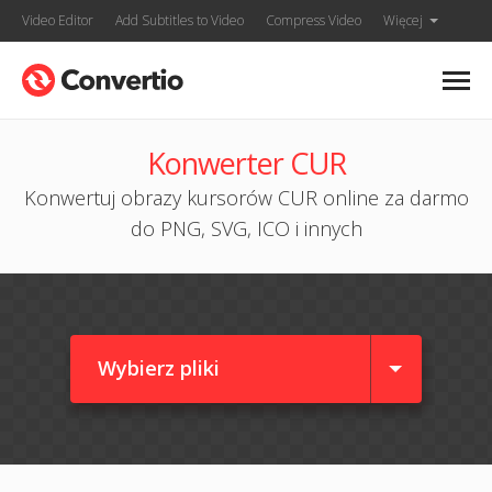
Video Editor
Add Subtitles to Video
Compress Video
Więcej
Konwerter CUR
Konwertuj obrazy kursorów CUR online za darmo
do PNG, SVG, ICO i innych
Wybierz pliki