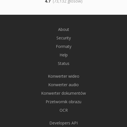
4.7
(73,132 głosów)
About
Security
Formaty
Help
Status
Konwerter wideo
Konwerter audio
Konwerter dokumentów
Przetwornik obrazu
OCR
Developers API