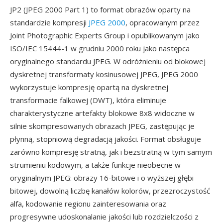
JP2 (JPEG 2000 Part 1) to format obrazów oparty na
standardzie kompresji
JPEG 2000
, opracowanym przez
Joint Photographic Experts Group i opublikowanym jako
ISO/IEC 15444-1 w grudniu 2000 roku jako następca
oryginalnego standardu JPEG. W odróżnieniu od blokowej
dyskretnej transformaty kosinusowej JPEG, JPEG 2000
wykorzystuje kompresję opartą na dyskretnej
transformacie falkowej (DWT), która eliminuje
charakterystyczne artefakty blokowe 8x8 widoczne w
silnie skompresowanych obrazach JPEG, zastępując je
płynną, stopniową degradacją jakości. Format obsługuje
zarówno kompresję stratną, jak i bezstratną w tym samym
strumieniu kodowym, a także funkcje nieobecne w
oryginalnym JPEG: obrazy 16-bitowe i o wyższej głębi
bitowej, dowolną liczbę kanałów kolorów, przezroczystość
alfa, kodowanie regionu zainteresowania oraz
progresywne udoskonalanie jakości lub rozdzielczości z