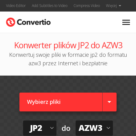
Video Editor
Add Subtitles to Video
Compress Video
Więcej
Konwerter plików JP2 do AZW3
Konwertuj swoje pliki w formacie jp2 do formatu
azw3 przez Internet i bezpłatnie
Wybierz pliki
JP2
AZW3
do