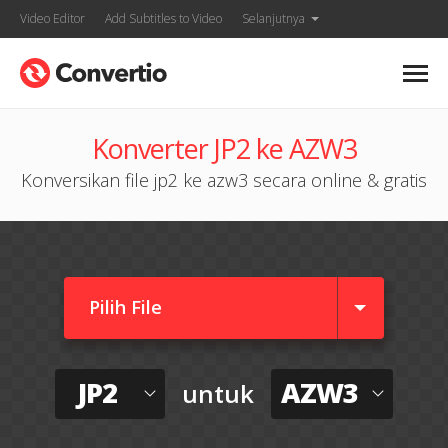
Video Editor
Add Subtitles to Video
Selanjutnya
Konverter JP2 ke AZW3
Konversikan file jp2 ke azw3 secara online & gratis
Pilih File
JP2
AZW3
untuk