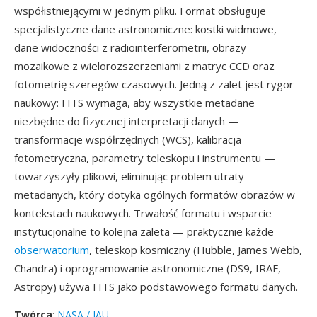
współistniejącymi w jednym pliku. Format obsługuje
specjalistyczne dane astronomiczne: kostki widmowe,
dane widoczności z radiointerferometrii, obrazy
mozaikowe z wielorozszerzeniami z matryc CCD oraz
fotometrię szeregów czasowych. Jedną z zalet jest rygor
naukowy: FITS wymaga, aby wszystkie metadane
niezbędne do fizycznej interpretacji danych —
transformacje współrzędnych (WCS), kalibracja
fotometryczna, parametry teleskopu i instrumentu —
towarzyszyły plikowi, eliminując problem utraty
metadanych, który dotyka ogólnych formatów obrazów w
kontekstach naukowych. Trwałość formatu i wsparcie
instytucjonalne to kolejna zaleta — praktycznie każde
obserwatorium
, teleskop kosmiczny (Hubble, James Webb,
Chandra) i oprogramowanie astronomiczne (DS9, IRAF,
Astropy) używa FITS jako podstawowego formatu danych.
Twórca
:
NASA / IAU