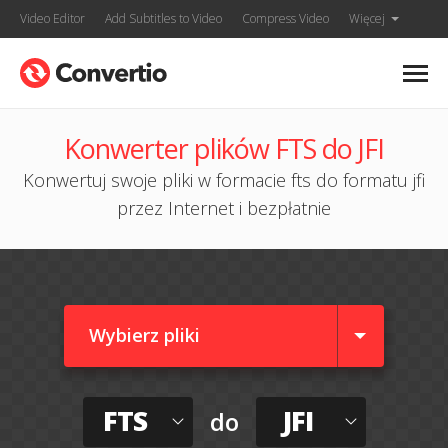
Video Editor
Add Subtitles to Video
Compress Video
Więcej
Konwerter plików FTS do JFI
Konwertuj swoje pliki w formacie fts do formatu jfi
przez Internet i bezpłatnie
Wybierz pliki
FTS
JFI
do