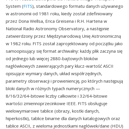
System (
FITS
), standardowego formatu danych używanego
w astronomii od 1981 roku, kiedy został zdefiniowany
przez Dona Wellsa, Erica Greisena i R.H. Hartena w
National Radio Astronomy Observatory, a następnie
zatwierdzony przez Międzynarodową Unię Astronomiczną
w 1982 roku. FITS został zaprojektowany od początku jako
samoopisujący się format archiwalny: każdy plik zaczyna się
od jednego lub więcej 2880-bajtowych bloków
nagłówkowych zawierających pary klucz-wartość ASCII
opisujące wymiary danych, układ współrzędnych,
parametry obserwacji i proweniencję, po których następują
bloki danych w różnych typach numerycznych —
8/16/32/64-bitowe liczby całkowite i 32/64-bitowe
wartości zmiennoprzecinkowe IEEE. FITS obsługuje
wielowymiarowe tablice (obrazy, kostki danych,
hiperkostki), tablice binarne dla danych katalogowych oraz
tablice ASCII, z wieloma jednostkami nagłówek/dane (HDU)