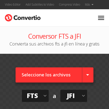
Video Editor
Add Subtitles to Video
Compress Video
Más
Conversor FTS a JFI
Convierta sus archivos fts a jfi en línea y gratis
Seleccione los archivos
FTS
JFI
a