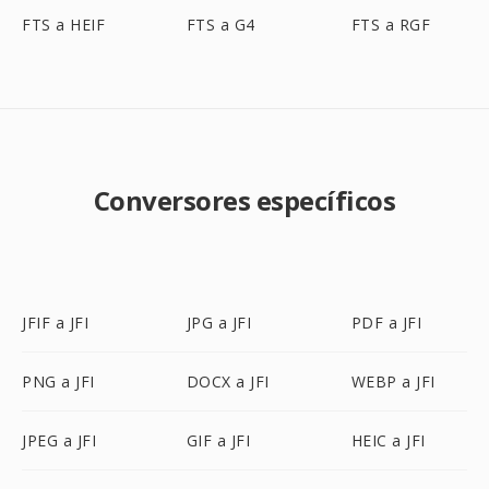
FTS a HEIF
FTS a G4
FTS a RGF
Conversores específicos
JFIF a JFI
JPG a JFI
PDF a JFI
PNG a JFI
DOCX a JFI
WEBP a JFI
JPEG a JFI
GIF a JFI
HEIC a JFI