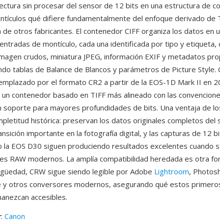
lectura sin procesar del sensor de 12 bits en una estructura de 
tículos qué difiere fundamentalmente del enfoque derivado de T
 de otros fabricantes. El contenedor CIFF organiza los datos en u
 entradas de montículo, cada una identificada por tipo y etiqueta,
imagen crudos, miniatura JPEG, información EXIF y metadatos pro
ndo tablas de Balance de Blancos y parámetros de Picture Style.
emplazado por el formato CR2 a partir de la EOS-1D Mark II en 
un contenedor basado en TIFF más alineado con las convencione
on soporte para mayores profundidades de bits. Una ventaja de lo
pletitud histórica: preservan los datos originales completos del
nsición importante en la fotografía digital, y las capturas de 12 b
 la EOS D30 siguen produciendo resultados excelentes cuando 
es RAW modernos. La amplía compatibilidad heredada es otra fo
igüedad, CRW sigue siendo legible por Adobe
Lightroom
, Photos
y otros conversores modernos, asegurando qué estos primero
manezcan accesibles.
r
:
Canon