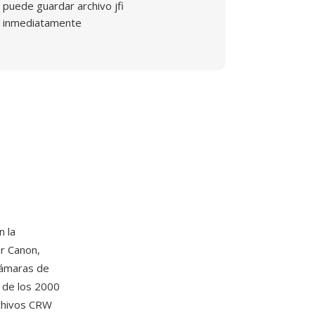
puede guardar archivo jfi
inmediatamente
 la
r Canon,
cámaras de
 de los 2000
chivos CRW