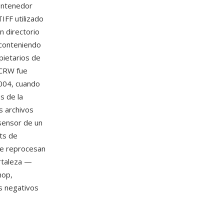
contenedor
IFF utilizado
n directorio
 conteniendo
pietarios de
 CRW fue
2004, cuando
s de la
s archivos
 sensor de un
its de
se reprocesan
rtaleza —
hop,
s negativos