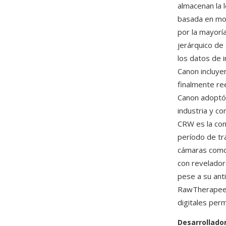
almacenan la 
basada en mon
por la mayoría
jerárquico de
los datos de 
Canon incluye
finalmente re
Canon adoptó 
industria y c
CRW es la com
período de tra
cámaras como
con revelador
pese a su ant
RawTherapee 
digitales per
Desarrollado