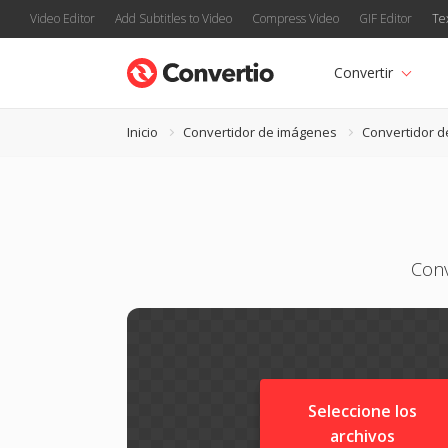
Video Editor
Add Subtitles to Video
Compress Video
GIF Editor
Te
Convertir
Inicio
Convertidor de imágenes
Convertidor 
Conv
Seleccione los
archivos