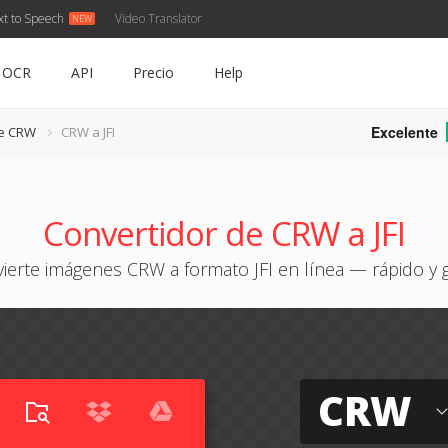
xt to Speech
Video Translator
OCR
API
Precio
Help
Excelente
de CRW
CRW a JFI
Convertidor de CRW a JFI
ierte imágenes CRW a formato JFI en línea — rápido y g
CRW