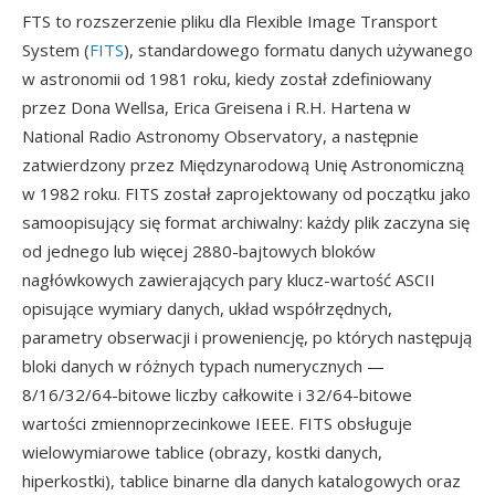
FTS to rozszerzenie pliku dla Flexible Image Transport
System (
FITS
), standardowego formatu danych używanego
w astronomii od 1981 roku, kiedy został zdefiniowany
przez Dona Wellsa, Erica Greisena i R.H. Hartena w
National Radio Astronomy Observatory, a następnie
zatwierdzony przez Międzynarodową Unię Astronomiczną
w 1982 roku. FITS został zaprojektowany od początku jako
samoopisujący się format archiwalny: każdy plik zaczyna się
od jednego lub więcej 2880-bajtowych bloków
nagłówkowych zawierających pary klucz-wartość ASCII
opisujące wymiary danych, układ współrzędnych,
parametry obserwacji i proweniencję, po których następują
bloki danych w różnych typach numerycznych —
8/16/32/64-bitowe liczby całkowite i 32/64-bitowe
wartości zmiennoprzecinkowe IEEE. FITS obsługuje
wielowymiarowe tablice (obrazy, kostki danych,
hiperkostki), tablice binarne dla danych katalogowych oraz