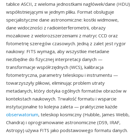
tablice ASCII, z wieloma jednostkami nagłówek/dane (HDU)
współistniejącymi w jednym pliku. Format obsługuje
specjalistyczne dane astronomiczne: kostki widmowe,
dane widoczności z radiointerferometrii, obrazy
mozaikowe z wielorozszerzeniami z matryc CCD oraz
fotometrię szeregów czasowych. Jedną z zalet jest rygor
naukowy: FITS wymaga, aby wszystkie metadane
niezbędne do fizycznej interpretacji danych —
transformacje współrzędnych (WCS), kalibracja
fotometryczna, parametry teleskopu i instrumentu —
towarzyszyły plikowi, eliminując problem utraty
metadanych, który dotyka ogólnych formatów obrazów w
kontekstach naukowych. Trwałość formatu i wsparcie
instytucjonalne to kolejna zaleta — praktycznie każde
obserwatorium
, teleskop kosmiczny (Hubble, James Webb,
Chandra) i oprogramowanie astronomiczne (DS9, IRAF,
Astropy) używa FITS jako podstawowego formatu danych.