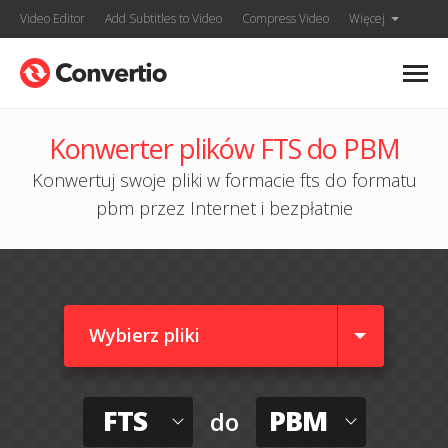
Video Editor
Add Subtitles to Video
Compress Video
Więcej
Konwerter plików FTS do PBM
Konwertuj swoje pliki w formacie fts do formatu
pbm przez Internet i bezpłatnie
Wybierz pliki
FTS
PBM
do