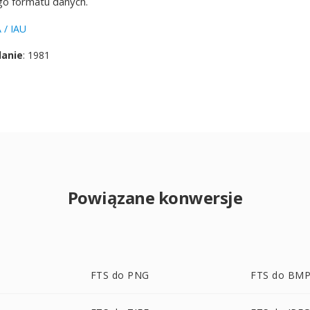
 formatu danych.
 / IAU
danie
: 1981
Powiązane konwersje
FTS do PNG
FTS do BM