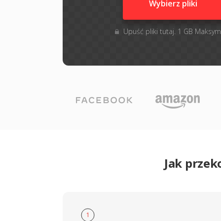
Wybierz pliki
Upuść pliki tutaj. 1 GB Maksym
Jak przek
1