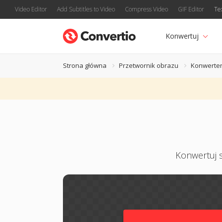
Video Editor
Add Subtitles to Video
Compress Video
GIF Editor
Te
Konwertuj
Strona główna
Przetwornik obrazu
Konwerter
Konwertuj s