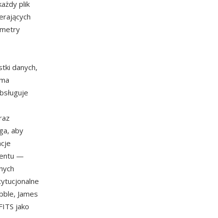
ażdy plik
erających
ametry
tki danych,
oma
bsługuje
raz
ga, aby
acje
mentu —
lnych
ytucjonalne
bble, James
FITS jako