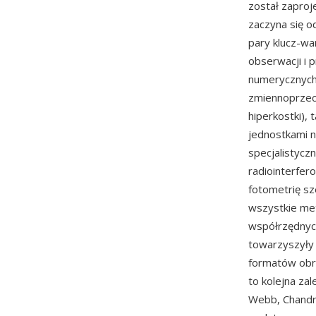
został zaproj
zaczyna się 
pary klucz-wa
obserwacji i 
numerycznych 
zmiennoprzeci
hiperkostki), 
jednostkami n
specjalistycz
radiointerfer
fotometrię sz
wszystkie met
współrzędnych
towarzyszyły 
formatów obra
to kolejna za
Webb, Chandra