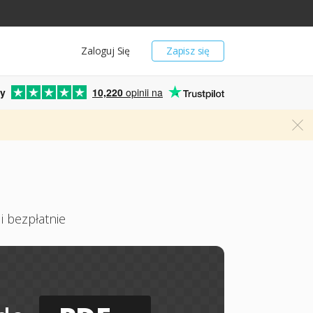
Zaloguj Się
Zapisz się
y
10,220
opinii na
i bezpłatnie