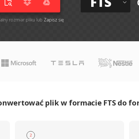
FTS
alny rozmiar pliku lub
Zapisz się
onwertować plik w formacie FTS do f
2