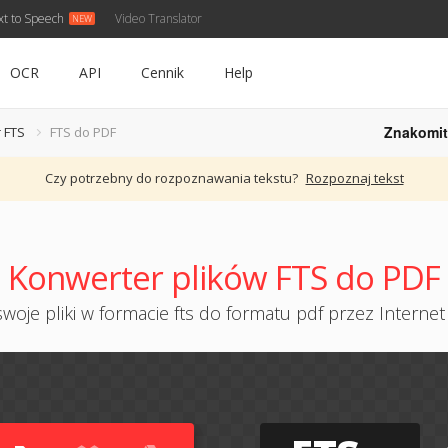
xt to Speech
Video Translator
OCR
API
Cennik
Help
Znakomit
 FTS
FTS do PDF
Czy potrzebny do rozpoznawania tekstu?
Rozpoznaj tekst
Konwerter plików FTS do PDF
woje pliki w formacie fts do formatu pdf przez Internet 