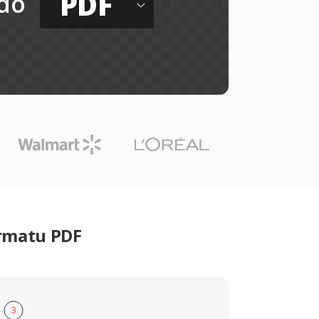
PDF
do
ormatu PDF
3