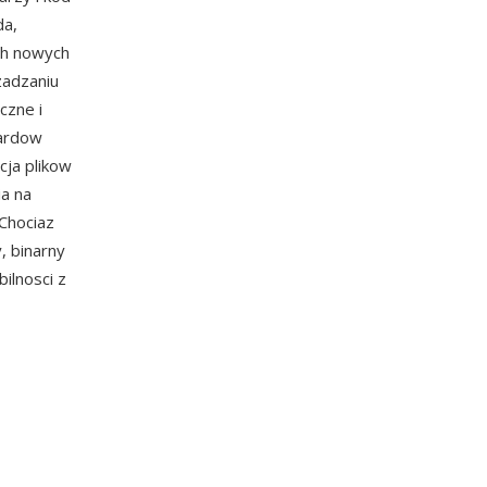
da,
ch nowych
zadzaniu
czne i
dardow
cja plikow
a na
 Chociaz
 binarny
ilnosci z