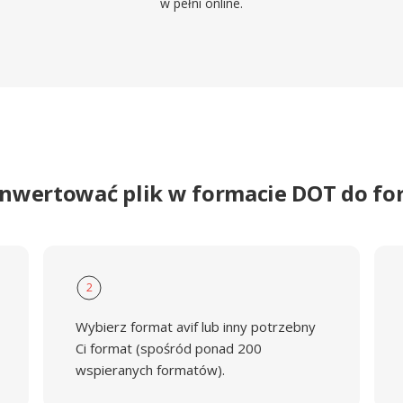
w pełni online.
onwertować plik w formacie DOT do fo
2
Wybierz format avif lub inny potrzebny
Ci format (spośród ponad 200
wspieranych formatów).