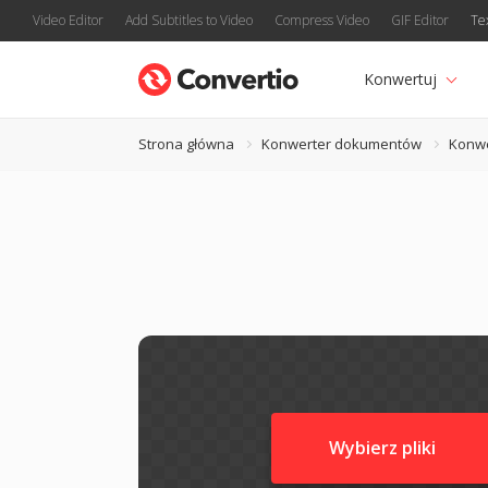
Video Editor
Add Subtitles to Video
Compress Video
GIF Editor
Te
Konwertuj
Strona główna
Konwerter dokumentów
Konwe
Wybierz pliki