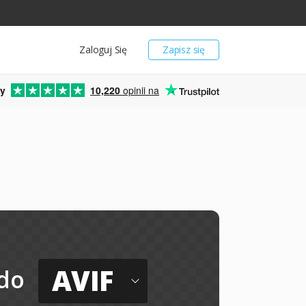
Zaloguj Się
Zapisz się
y
10,220
opinii na
AVIF
do