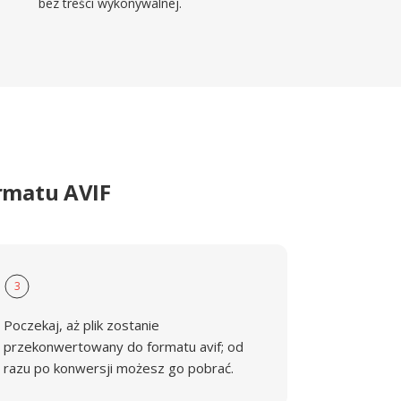
bez treści wykonywalnej.
rmatu AVIF
3
Poczekaj, aż plik zostanie
przekonwertowany do formatu avif; od
razu po konwersji możesz go pobrać.