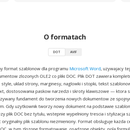
O formatach
DOT
AVIF
ny format szablonow dla programu
Microsoft Word
, uzywajacy te
umentow zlozonych OLE2 co pliki DOC. Plik DOT zawiera komple
tyle, uklad strony, marginesy, naglowki i stopki, tekst szablono
t, dostosowania paskow narzedzi i skroty klawiszowe — ktora s
 uzywany fundament do tworzenia nowych dokumentow ze spojn
m. Gdy uzytkownik tworzy nowy dokument na podstawie szablo
y plik DOC bez tytulu, wstepnie wypelniony trescia i stylizacja s
 oryginalny plik szablonu niezmieniony. Format obsluguje kazda 
C, w tym zlozone formatowanie, osadzone obiekty, pola formula