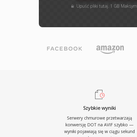
Upuść pliki tutaj. 1 GB Maksym
Szybkie wyniki
Serwery chmurowe przetwarzają
konwersję DOT na AVIF szybko —
wyniki pojawiają się w ciągu sekund