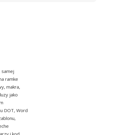
j samej
tna ramke
wy, makra,
luzy jako
ym
nu DOT, Word
zablonu,
ceche
rzy i kod