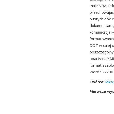
makr VBA. Pli
przechowujac
pustych doku
dokumentami, 
komunikacja k
formatowania.
DOT w calej o
poszczegolnyc
oparty na XM
format szabl
Word 97-2003 
Twórca
:
Micro
Pierwsze wy