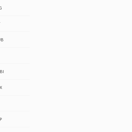
G
T
UB
T
BI
X
P