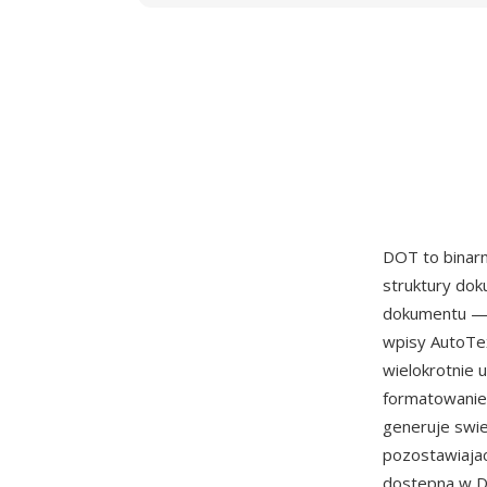
DOT to binar
struktury dok
dokumentu — s
wpisy AutoTex
wielokrotnie
formatowanie
generuje swiez
pozostawiajac
dostepna w DO