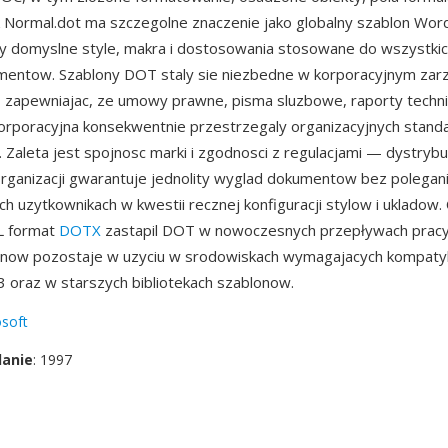
k Normal.dot ma szczegolne znaczenie jako globalny szablon Wor
y domyslne style, makra i dostosowania stosowane do wszystki
mentow. Szablony DOT staly sie niezbedne w korporacyjnym zar
zapewniajac, ze umowy prawne, pisma sluzbowe, raporty techni
orporacyjna konsekwentnie przestrzegaly organizacyjnych stan
 Zaleta jest spojnosc marki i zgodnosci z regulacjami — dystrybu
rganizacji gwarantuje jednolity wyglad dokumentow bez polegani
h uzytkownikach w kwestii recznej konfiguracji stylow i ukladow.
L format
DOTX
zastapil DOT w nowoczesnych przepływach pracy,
onow pozostaje w uzyciu w srodowiskach wymagajacych kompatyb
oraz w starszych bibliotekach szablonow.
soft
danie
: 1997