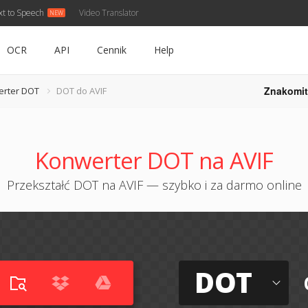
xt to Speech
Video Translator
OCR
API
Cennik
Help
Znakomit
rter DOT
DOT do AVIF
Konwerter DOT na AVIF
Przekształć DOT na AVIF — szybko i za darmo online
DOT