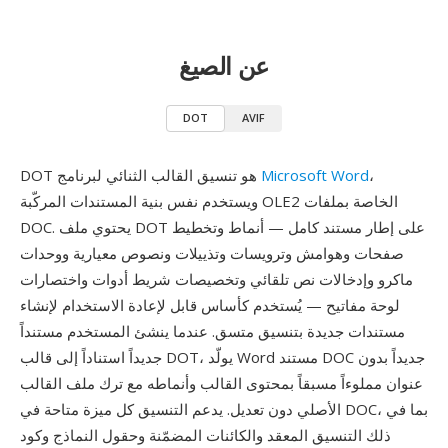
عن الصيغ
DOT
AVIF
،
Microsoft Word
DOT هو تنسيق القالب الثنائي لبرنامج
ويستخدم نفس بنية المستندات المركّبة OLE2 الخاصة بملفات
DOC. يحتوي ملف DOT على إطار مستند كامل — أنماط وتخطيط
صفحات وهوامش وترويسات وتذييلات ونصوص معيارية ووحدات
ماكرو وإدخالات نص تلقائي وتخصيصات شريط أدوات واختصارات
لوحة مفاتيح — يُستخدم كأساس قابل لإعادة الاستخدام لإنشاء
مستندات جديدة بتنسيق متسق. عندما ينشئ المستخدم مستنداً
جديداً استناداً إلى قالب DOT، يولّد Word مستند DOC جديداً بدون
عنوان مملوءاً مسبقاً بمحتوى القالب وأنماطه مع ترك ملف القالب
الأصلي دون تعديل. يدعم التنسيق كل ميزة متاحة في DOC، بما في
ذلك التنسيق المعقد والكائنات المضمّنة وحقول النماذج وكود