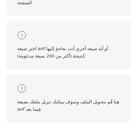
الصفحة.
2
اختر صيغة avif أو أية صيغة أخرى أنت بحاجةٍ إليها
كنتيجة (أكثر من 200 صيغة مدعومة)
3
هيا قُم بتحويل الملف وسوف يمكنك تنزيل ملفك بصيغة
avif فِيما بعد