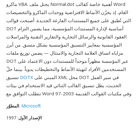
ماكرو VBA. يحتل ملف Normal.dot أهمية خاصة كقالب Word
العام، إذ يخزّن الأنماط الافتراضية ووحدات الماكرو والتخصيصات
التي تُطبق على جميع المستندات الفارغة الجديدة. أصبحت قوالب
DOT أساسية لإدارة المستندات المؤسسية، مما يضمن التزام
العقود القانونية والرسائل التجارية والتقارير التقنية والمراسلات
المؤسسية بمعايير التنسيق المؤسسية بشكل متسق. من أبرز
مزاياه اتساق العلامة التجارية والامتثال — يضمن توزيع ملفات
DOT عبر المؤسسة مظهراً موحداً للمستندات دون الاعتماد على
المستخدمين الأفراد لتهيئة الأنماط والتخطيطات يدوياً. بينما حلّ
المبني على XML محل DOT في سير العمل
DOTX
تنسيق
الحديث، يظل تنسيق القالب الثنائي قيد الاستخدام في بيئات
تتطلب التوافق مع Word 97-2003 وفي مكتبات القوالب القديمة.
Microsoft
:
المطوّر
الإصدار الأول
: 1997