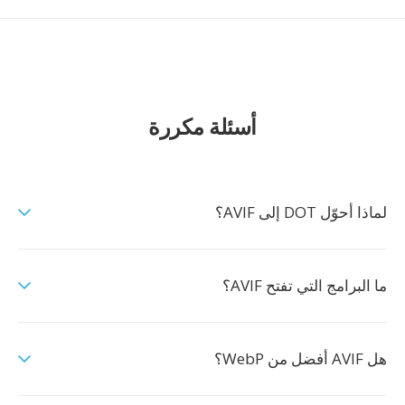
أسئلة مكررة
لماذا أحوّل DOT إلى AVIF؟
ما البرامج التي تفتح AVIF؟
هل AVIF أفضل من WebP؟