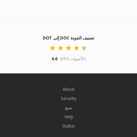
DOT إلى DOC تصنيف الجودة
(694 الأصوات)
4.6
About
Security
صيغ
Help
Status