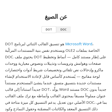
عن الصيغ
DOT
DOC
،
Microsoft Word
DOT هو تنسيق القالب الثنائي لبرنامج
ويستخدم نفس بنية المستندات المركّبة OLE2 الخاصة بملفات
DOC. يحتوي ملف DOT على إطار مستند كامل — أنماط وتخطيط
صفحات وهوامش وترويسات وتذييلات ونصوص معيارية ووحدات
ماكرو وإدخالات نص تلقائي وتخصيصات شريط أدوات واختصارات
لوحة مفاتيح — يُستخدم كأساس قابل لإعادة الاستخدام لإنشاء
مستندات جديدة بتنسيق متسق. عندما ينشئ المستخدم مستنداً
جديداً استناداً إلى قالب DOT، يولّد Word مستند DOC جديداً بدون
عنوان مملوءاً مسبقاً بمحتوى القالب وأنماطه مع ترك ملف القالب
الأصلي دون تعديل. يدعم التنسيق كل ميزة متاحة في DOC، بما في
ذلك التنسيق المعقد والكائنات المضمّنة وحقول النماذج وكود