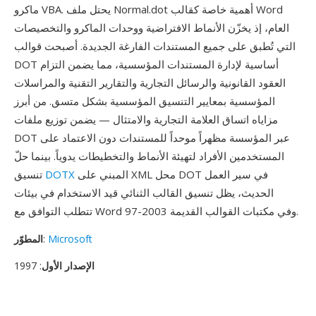
ماكرو VBA. يحتل ملف Normal.dot أهمية خاصة كقالب Word
العام، إذ يخزّن الأنماط الافتراضية ووحدات الماكرو والتخصيصات
التي تُطبق على جميع المستندات الفارغة الجديدة. أصبحت قوالب
DOT أساسية لإدارة المستندات المؤسسية، مما يضمن التزام
العقود القانونية والرسائل التجارية والتقارير التقنية والمراسلات
المؤسسية بمعايير التنسيق المؤسسية بشكل متسق. من أبرز
مزاياه اتساق العلامة التجارية والامتثال — يضمن توزيع ملفات
DOT عبر المؤسسة مظهراً موحداً للمستندات دون الاعتماد على
المستخدمين الأفراد لتهيئة الأنماط والتخطيطات يدوياً. بينما حلّ
المبني على XML محل DOT في سير العمل
DOTX
تنسيق
الحديث، يظل تنسيق القالب الثنائي قيد الاستخدام في بيئات
تتطلب التوافق مع Word 97-2003 وفي مكتبات القوالب القديمة.
Microsoft
:
المطوّر
الإصدار الأول
: 1997