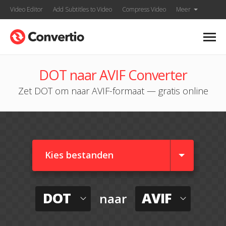
Video Editor
Add Subtitles to Video
Compress Video
Meer
DOT naar AVIF Converter
Zet DOT om naar AVIF-formaat — gratis online
Kies bestanden
DOT
AVIF
naar