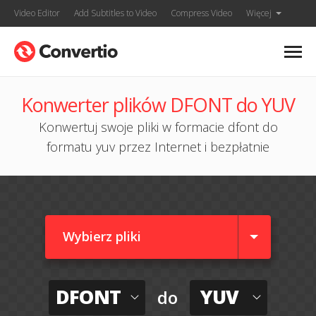
Video Editor
Add Subtitles to Video
Compress Video
Więcej
Konwerter plików DFONT do YUV
Konwertuj swoje pliki w formacie dfont do
formatu yuv przez Internet i bezpłatnie
Wybierz pliki
DFONT
YUV
do