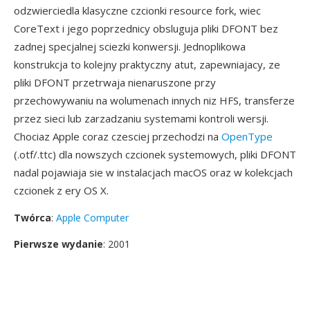
odzwierciedla klasyczne czcionki resource fork, wiec
CoreText i jego poprzednicy obsluguja pliki DFONT bez
zadnej specjalnej sciezki konwersji. Jednoplikowa
konstrukcja to kolejny praktyczny atut, zapewniajacy, ze
pliki DFONT przetrwaja nienaruszone przy
przechowywaniu na wolumenach innych niz HFS, transferze
przez sieci lub zarzadzaniu systemami kontroli wersji.
Chociaz Apple coraz czesciej przechodzi na
OpenType
(.otf/.ttc) dla nowszych czcionek systemowych, pliki DFONT
nadal pojawiaja sie w instalacjach macOS oraz w kolekcjach
czcionek z ery OS X.
Twórca
:
Apple Computer
Pierwsze wydanie
: 2001