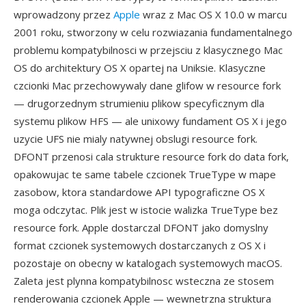
wprowadzony przez
Apple
wraz z Mac OS X 10.0 w marcu
2001 roku, stworzony w celu rozwiazania fundamentalnego
problemu kompatybilnosci w przejsciu z klasycznego Mac
OS do architektury OS X opartej na Uniksie. Klasyczne
czcionki Mac przechowywaly dane glifow w resource fork
— drugorzednym strumieniu plikow specyficznym dla
systemu plikow HFS — ale unixowy fundament OS X i jego
uzycie UFS nie mialy natywnej obslugi resource fork.
DFONT przenosi cala strukture resource fork do data fork,
opakowujac te same tabele czcionek TrueType w mape
zasobow, ktora standardowe API typograficzne OS X
moga odczytac. Plik jest w istocie walizka TrueType bez
resource fork. Apple dostarczal DFONT jako domyslny
format czcionek systemowych dostarczanych z OS X i
pozostaje on obecny w katalogach systemowych macOS.
Zaleta jest plynna kompatybilnosc wsteczna ze stosem
renderowania czcionek Apple — wewnetrzna struktura