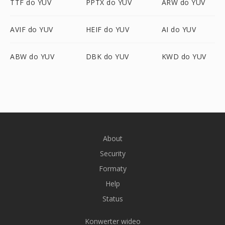
TTF do YUV
PPTX do YUV
ARW do YUV
AVIF do YUV
HEIF do YUV
AI do YUV
ABW do YUV
DBK do YUV
KWD do YUV
About
Security
Formaty
Help
Status
Konwerter wideo