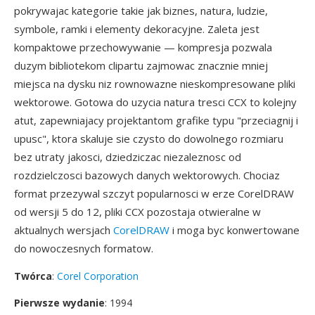
pokrywajac kategorie takie jak biznes, natura, ludzie,
symbole, ramki i elementy dekoracyjne. Zaleta jest
kompaktowe przechowywanie — kompresja pozwala
duzym bibliotekom clipartu zajmowac znacznie mniej
miejsca na dysku niz rownowazne nieskompresowane pliki
wektorowe. Gotowa do uzycia natura tresci CCX to kolejny
atut, zapewniajacy projektantom grafike typu "przeciagnij i
upusc", ktora skaluje sie czysto do dowolnego rozmiaru
bez utraty jakosci, dziedziczac niezaleznosc od
rozdzielczosci bazowych danych wektorowych. Chociaz
format przezywal szczyt popularnosci w erze CorelDRAW
od wersji 5 do 12, pliki CCX pozostaja otwieralne w
aktualnych wersjach
CorelDRAW
i moga byc konwertowane
do nowoczesnych formatow.
Twórca
:
Corel Corporation
Pierwsze wydanie
: 1994