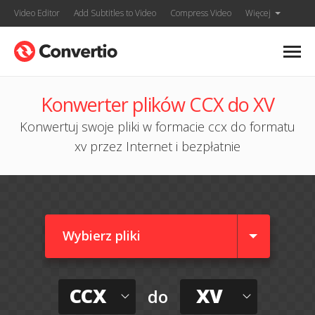
Video Editor
Add Subtitles to Video
Compress Video
Więcej
Konwerter plików CCX do XV
Konwertuj swoje pliki w formacie ccx do formatu
xv przez Internet i bezpłatnie
Wybierz pliki
CCX
XV
do