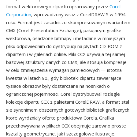
format wektorowego clipartu opracowany przez
Corel
Corporation
, wprowadzony wraz z CorelDRAW 5 w 1994
roku. Format jest zasadniczo skompresowanym wariantem
CMX (Corel Presentation Exchange), pakujacym grafike
wektorowa, osadzone bitmapy i metadane w mniejszym
pliku odpowiednim do dystrybucji na plytach CD-ROM z
clipartem i w galeriach online. Pliki CCX uzywaja tej samej
bazowej struktury danych co CMX, ale stosuja kompresje
w celu zmniejszenia wymagan pamieciowych — istotna
kwestia w latach 90., gdy biblioteki clipartu zawierajace
tysiace obrazow byly dostarczane na nosnikach o
ograniczonej pojemnosci. Corel dystrybuowal rozlegle
kolekcje clipartu CCX z pakietami CorelDRAW, a format stal
sie synonimem obszernych gotowych bibliotek graficznych,
ktore wyróznialy oferte produktowa Corela. Grafika
przechowywana w plikach CCX obejmuje zarowno proste
ksztalty geometryczne, jak i szczegolowe ilustracje,