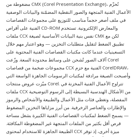
مضغوطة من CMX (Corel Presentation Exchange)، تُحزّم
الأعمال الفنية المتجهة والصور النقطية المضمّنة والبيانات الوصفية
في ملف أصغر حجماً مناسب للتوزيع على مجموعات القصاصات
الفنية على أقراص CD-ROM والمعارض الإلكترونية. تستخدم
ملفات CCX نفس بنية البيانات الأساسية لصيغة CMX لكن مع
تطبيق الضغط لتقليل متطلبات التخزين — وهو اعتبار مهم خلال
التسعينيات عندما كانت مكتبات القصاصات الفنية المحتوية على
آلاف الصور تُشحن على وسائط محدودة السعة. وزّعت Corel
مجموعات ضخمة من قصاصات CCX الفنية مع حزم CorelDRAW،
وأصبحت الصيغة مرادفة لمكتبات الرسومات الجاهزة الواسعة التي
ميّزت عروض منتجات Corel. تتراوح الأعمال الفنية المخزنة في
ملفات CCX من الأشكال الهندسية البسيطة إلى الرسوم التوضيحية
المفصلة، وتغطي فئات مثل الأعمال والطبيعة والأشخاص والرموز
والإطارات والعناصر الزخرفية. من أبرز مزاياها التخزين المضغوط
— يسمح الضغط لمكتبات القصاصات الفنية الكبيرة بشغل مساحة
قرص أقل بكثير من الملفات المتجهة غير المضغوطة المكافئة.
الطبيعة الجاهزة للاستخدام لمحتوى CCX ميزة أخرى، إذ توفر