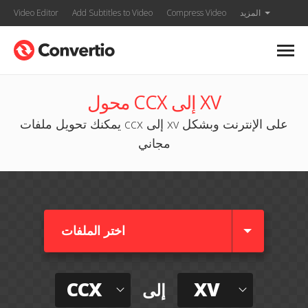
المزيد
Compress Video
Add Subtitles to Video
Video Editor
محول CCX إلى XV
يمكنك تحويل ملفات ccx إلى xv على الإنترنت وبشكل
مجاني
اختر الملفات
CCX
XV
إلى