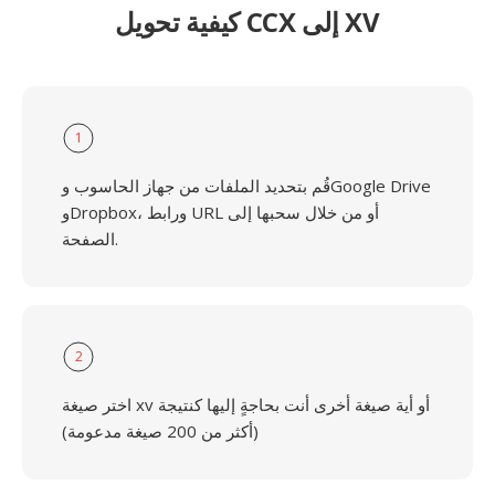
كيفية تحويل CCX إلى XV
1
قُم بتحديد الملفات من جهاز الحاسوب وGoogle Drive
وDropbox، ورابط URL أو من خلال سحبها إلى
الصفحة.
2
اختر صيغة xv أو أية صيغة أخرى أنت بحاجةٍ إليها كنتيجة
(أكثر من 200 صيغة مدعومة)