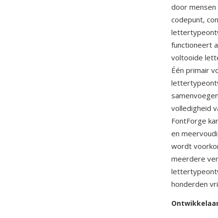
door mensen l
codepunt, con
lettertypeont
functioneert 
voltooide let
Één primair v
lettertypeont
samenvoegen e
volledigheid 
FontForge kan
en meervoudi
wordt voorkom
meerdere vers
lettertypeon
honderden vri
Ontwikkelaa