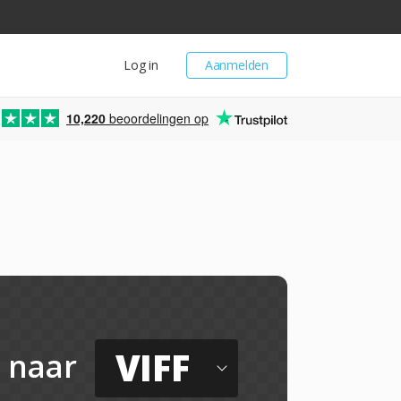
Log in
Aanmelden
10,220
beoordelingen op
VIFF
naar