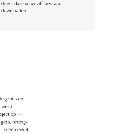
direct daarna uw viff-bestand
downloaden
de gratis en
s werd
roject op —
gers, hinting-
— in één enkel