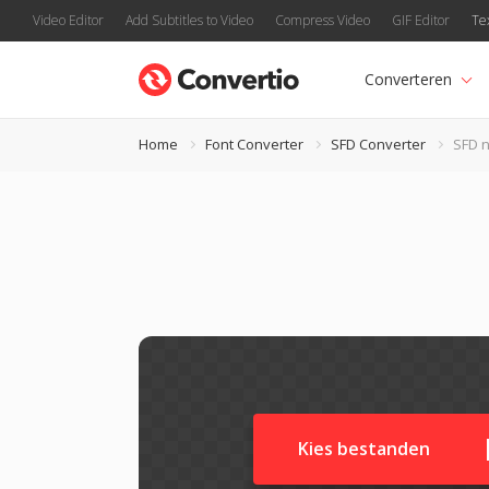
Video Editor
Add Subtitles to Video
Compress Video
GIF Editor
Te
Converteren
Home
Font Converter
SFD Converter
SFD n
Kies bestanden