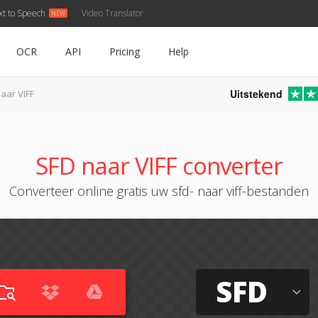
xt to Speech
Video Translator
OCR
API
Pricing
Help
Uitstekend
aar VIFF
SFD naar VIFF converter
Converteer online gratis uw sfd- naar viff-bestanden
SFD