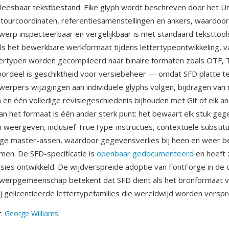
eesbaar tekstbestand. Elke glyph wordt beschreven door het U
tourcoordinaten, referentiesamenstellingen en ankers, waardoor 
werp inspecteerbaar en vergelijkbaar is met standaard teksttool
als het bewerkbare werkformaat tijdens lettertypeontwikkeling, v
tertypen worden gecompileerd naar binaire formaten zoals OTF,
oordeel is geschiktheid voor versiebeheer — omdat SFD platte te
werpers wijzigingen aan individuele glyphs volgen, bijdragen v
n één volledige revisiegeschiedenis bijhouden met Git of elk a
van het formaat is één ander sterk punt: het bewaart elk stuk ge
 weergeven, inclusief TrueType-instructies, contextuele substit
ge master-assen, waardoor gegevensverlies bij heen en weer 
en. De SFD-specificatie is
openbaar gedocumenteerd
en heeft 
ies ontwikkeld. De wijdverspreide adoptie van FontForge in de
twerpgemeenschap betekent dat SFD dient als het bronformaat 
j gelicentieerde lettertypefamilies die wereldwijd worden verspr
r
:
George Williams