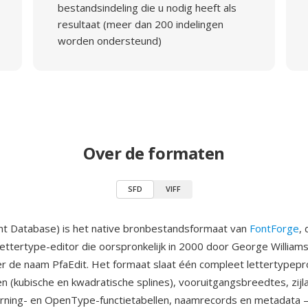
bestandsindeling die u nodig heeft als
resultaat (meer dan 200 indelingen
worden ondersteund)
Over de formaten
SFD
VIFF
nt Database) is het native bronbestandsformaat van
FontForge
, 
ettertype-editor die oorspronkelijk in 2000 door George William
 de naam PfaEdit. Het formaat slaat één compleet lettertypep
n (kubische en kwadratische splines), vooruitgangsbreedtes, zijla
kerning- en OpenType-functietabellen, naamrecords en metadata 