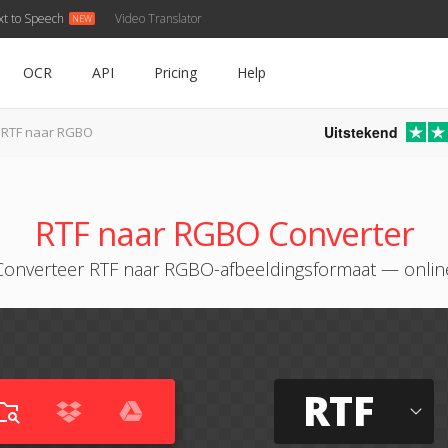
xt to Speech
Video Translator
OCR
API
Pricing
Help
Uitstekend
RTF naar RGBO
RTF naar RGBO Converter
Converteer RTF naar RGBO-afbeeldingsformaat — onlin
RTF