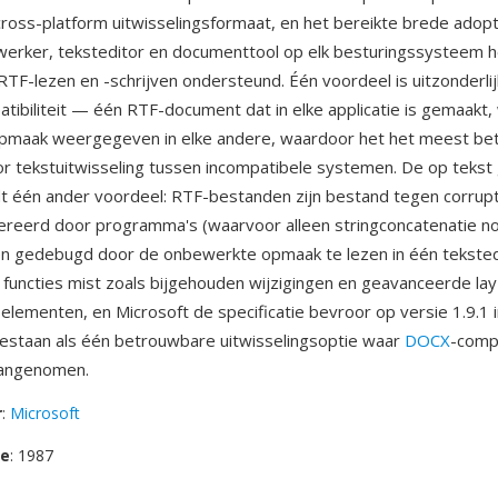
cross-platform uitwisselingsformaat, en het bereikte brede adopti
werker, teksteditor en documenttool op elk besturingssysteem h
RTF-lezen en -schrijven ondersteund. Één voordeel is uitzonderli
tibiliteit — één RTF-document dat in elke applicatie is gemaakt
opmaak weergegeven in elke andere, waardoor het het meest b
or tekstuitwisseling tussen incompatibele systemen. De op teks
dt één ander voordeel: RTF-bestanden zijn bestand tegen corrup
nereerd door programma's (waarvoor alleen stringconcatenatie no
n gedebugd door de onbewerkte opmaak te lezen in één teksted
uncties mist zoals bijgehouden wijzigingen en geavanceerde lay
lementen, en Microsoft de specificatie bevroor op versie 1.9.1 in
estaan als één betrouwbare uitwisselingsoptie waar
DOCX
-compa
angenomen.
r
:
Microsoft
se
: 1987