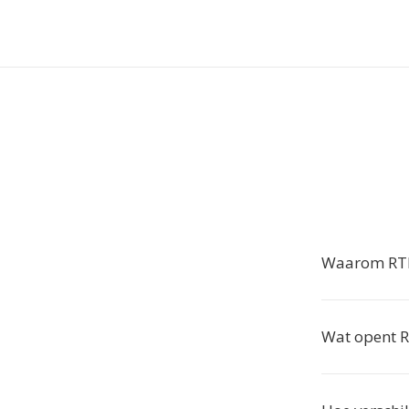
Waarom RTF
Wat opent 