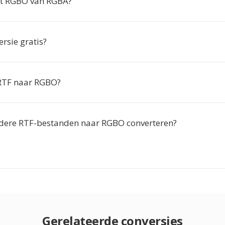
lt RGBO van RGBA?
ersie gratis?
 RTF naar RGBO?
dere RTF-bestanden naar RGBO converteren?
Gerelateerde conversies