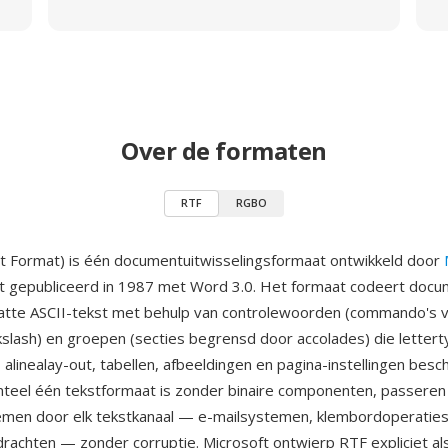
Over de formaten
RTF
RGBO
t Format) is één documentuitwisselingsformaat ontwikkeld door
t gepubliceerd in 1987 met Word 3.0. Het formaat codeert doc
latte ASCII-tekst met behulp van controlewoorden (commando's 
slash) en groepen (secties begrensd door accolades) die lettert
alinealay-out, tabellen, afbeeldingen en pagina-instellingen besc
teel één tekstformaat is zonder binaire componenten, passere
emen door elk tekstkanaal — e-mailsystemen, klembordoperaties
rachten — zonder corruptie. Microsoft ontwierp RTF expliciet al