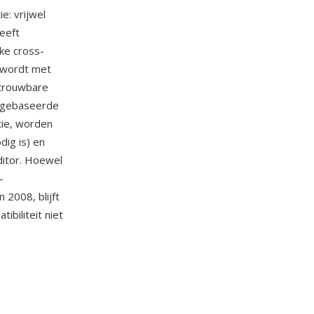
e: vrijwel
eeft
jke cross-
, wordt met
etrouwbare
t gebaseerde
tie, worden
dig is) en
itor. Hoewel
-
 2008, blijft
tibiliteit niet