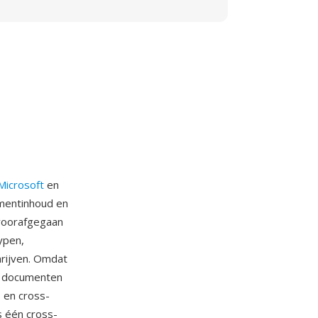
Microsoft
en
umentinhoud en
voorafgegaan
ypen,
hrijven. Omdat
n documenten
 en cross-
s één cross-