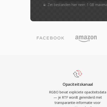
Zet bestanden hier neer. 1 GB maxim
Opaciteitskanaal
RGBO bevat expliciete opaciteitsdata
— je RTF wordt gerenderd met
transparantie-informatie voor