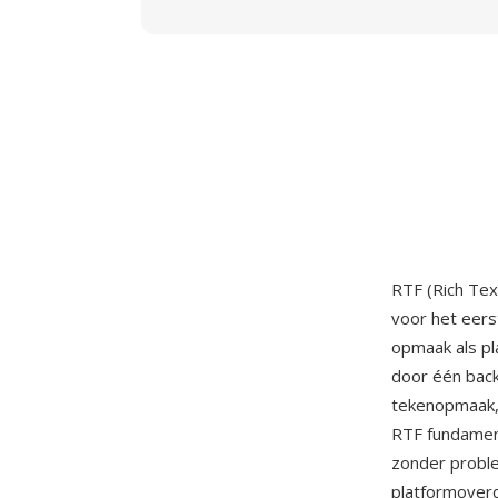
RTF (Rich Tex
voor het eers
opmaak als p
door één back
tekenopmaak, 
RTF fundamen
zonder probl
platformoverd