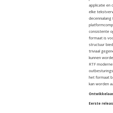
applicatie en 
elke tekstver
decennialang 
platformcompa
consistente 
formaat is vo
structuur bie
triviaal gege
kunnen worde
RTF moderne f
outbesturingse
het formaat b
kan worden a
Ontwikkelaa
Eerste relea