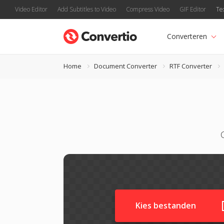
Video Editor
Add Subtitles to Video
Compress Video
GIF Editor
Te
Converteren
Home
Document Converter
RTF Converter
Kies bestanden