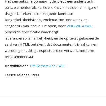
Het semantische opmaakmodel biedt één ander sterk
punt: elementen als <article>, <nav>, <aside> en <figure>
dragen betekenis die ten goede komt aan
toegankelijkheidstools, zoekmachine-indexering en
hergebruik van inhoud. De open, door
W3C/WHATWG
beheerde specificatie waarborgt
leveranciersonafhankelijkheid, en de op tekst gebaseerde
aard van HTML betekent dat documenten triviaal kunnen
worden gemaakt, geinspecteerd en verwerkt met elke
programmeertaal.
Ontwikkelaar
:
Tim Berners-Lee / W3C
Eerste release
: 1993