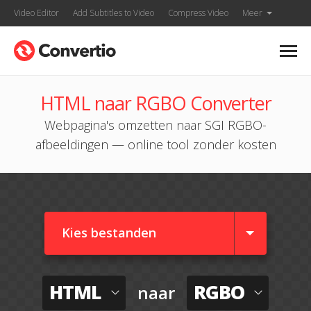
Video Editor
Add Subtitles to Video
Compress Video
Meer
HTML naar RGBO Converter
Webpagina's omzetten naar SGI RGBO-
afbeeldingen — online tool zonder kosten
Kies bestanden
HTML
RGBO
naar