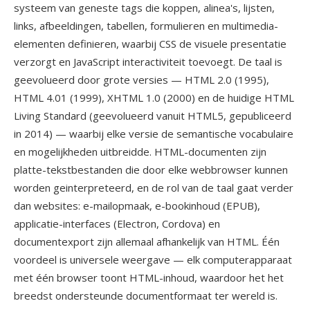
systeem van geneste tags die koppen, alinea's, lijsten,
links, afbeeldingen, tabellen, formulieren en multimedia-
elementen definieren, waarbij CSS de visuele presentatie
verzorgt en JavaScript interactiviteit toevoegt. De taal is
geevolueerd door grote versies — HTML 2.0 (1995),
HTML 4.01 (1999), XHTML 1.0 (2000) en de huidige HTML
Living Standard (geevolueerd vanuit HTML5, gepubliceerd
in 2014) — waarbij elke versie de semantische vocabulaire
en mogelijkheden uitbreidde. HTML-documenten zijn
platte-tekstbestanden die door elke webbrowser kunnen
worden geinterpreteerd, en de rol van de taal gaat verder
dan websites: e-mailopmaak, e-bookinhoud (EPUB),
applicatie-interfaces (Electron, Cordova) en
documentexport zijn allemaal afhankelijk van HTML. Één
voordeel is universele weergave — elk computerapparaat
met één browser toont HTML-inhoud, waardoor het het
breedst ondersteunde documentformaat ter wereld is.