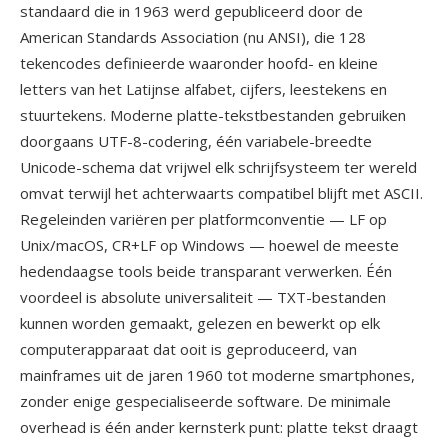
standaard die in 1963 werd gepubliceerd door de
American Standards Association (nu ANSI), die 128
tekencodes definieerde waaronder hoofd- en kleine
letters van het Latijnse alfabet, cijfers, leestekens en
stuurtekens. Moderne platte-tekstbestanden gebruiken
doorgaans UTF-8-codering, één variabele-breedte
Unicode-schema dat vrijwel elk schrijfsysteem ter wereld
omvat terwijl het achterwaarts compatibel blijft met ASCII.
Regeleinden variëren per platformconventie — LF op
Unix/macOS, CR+LF op Windows — hoewel de meeste
hedendaagse tools beide transparant verwerken. Één
voordeel is absolute universaliteit — TXT-bestanden
kunnen worden gemaakt, gelezen en bewerkt op elk
computerapparaat dat ooit is geproduceerd, van
mainframes uit de jaren 1960 tot moderne smartphones,
zonder enige gespecialiseerde software. De minimale
overhead is één ander kernsterk punt: platte tekst draagt