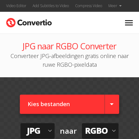
Video Editor
Add Subtitles to Video
Compress Video
Meer
JPG naar RGBO Converter
Converteer JPG-afbeeldingen gratis online naar
ruwe RGBO-pixeldata
Kies bestanden
JPG
RGBO
naar