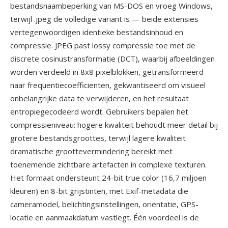
bestandsnaambeperking van MS-DOS en vroeg Windows,
terwijl .jpeg de volledige variant is — beide extensies
vertegenwoordigen identieke bestandsinhoud en
compressie. JPEG past lossy compressie toe met de
discrete cosinustransformatie (DCT), waarbij afbeeldingen
worden verdeeld in 8x8 pixelblokken, getransformeerd
naar frequentiecoefficienten, gekwantiseerd om visueel
onbelangrijke data te verwijderen, en het resultaat
entropiegecodeerd wordt. Gebruikers bepalen het
compressieniveau: hogere kwaliteit behoudt meer detail bij
grotere bestandsgroottes, terwijl lagere kwaliteit
dramatische groottevermindering bereikt met
toenemende zichtbare artefacten in complexe texturen.
Het formaat ondersteunt 24-bit true color (16,7 miljoen
kleuren) en 8-bit grijstinten, met Exif-metadata die
cameramodel, belichtingsinstellingen, orientatie, GPS-
locatie en aanmaakdatum vastlegt. Één voordeel is de