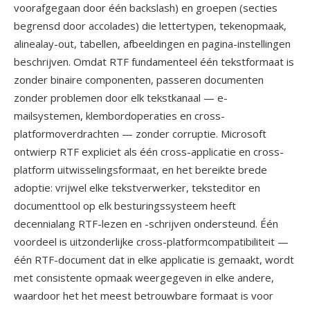
voorafgegaan door één backslash) en groepen (secties
begrensd door accolades) die lettertypen, tekenopmaak,
alinealay-out, tabellen, afbeeldingen en pagina-instellingen
beschrijven. Omdat RTF fundamenteel één tekstformaat is
zonder binaire componenten, passeren documenten
zonder problemen door elk tekstkanaal — e-
mailsystemen, klembordoperaties en cross-
platformoverdrachten — zonder corruptie. Microsoft
ontwierp RTF expliciet als één cross-applicatie en cross-
platform uitwisselingsformaat, en het bereikte brede
adoptie: vrijwel elke tekstverwerker, teksteditor en
documenttool op elk besturingssysteem heeft
decennialang RTF-lezen en -schrijven ondersteund. Één
voordeel is uitzonderlijke cross-platformcompatibiliteit —
één RTF-document dat in elke applicatie is gemaakt, wordt
met consistente opmaak weergegeven in elke andere,
waardoor het het meest betrouwbare formaat is voor