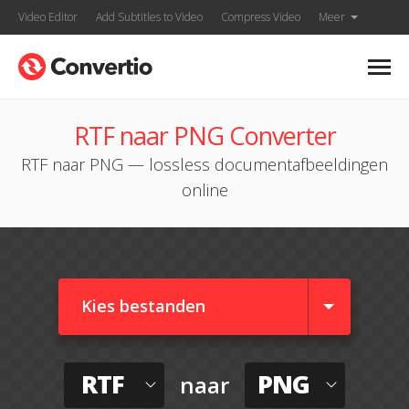
Video Editor
Add Subtitles to Video
Compress Video
Meer
RTF naar PNG Converter
RTF naar PNG — lossless documentafbeeldingen
online
Kies bestanden
RTF
PNG
naar