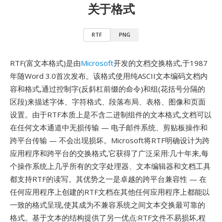
关于格式
RTF
PNG
RTF(富文本格式)是由
Microsoft
开发的文档交换格式,于1987
年随Word 3.0首次发布。该格式使用纯ASCII文本编码文档内
容和格式,通过控制字(反斜杠前缀的命令)和组(花括号分隔的
区段)来描述字体、字符格式、段落布局、表格、图像和页面
设置。由于RTF本质上是不含二进制组件的文本格式,文档可以
在任何文本通道中无损传输 — 电子邮件系统、剪贴板操作和
跨平台传输 — 不会出现损坏。Microsoft将RTF明确设计为跨
应用程序和跨平台的交换格式,它获得了广泛采用:几十年来,每
个操作系统上几乎所有的文字处理器、文本编辑器和文档工具
都支持RTF的读写。其优势之一是卓越的跨平台兼容性 — 在
任何应用程序上创建的RTF文档在其他任何应用程序上都能以
一致的格式呈现,使其成为不兼容系统之间文本交换最可靠的
格式。基于文本的结构提供了另一优点:RTF文件不易损坏,程