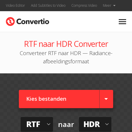
Video Editor
Add Subtitles to Video
Compress Video
Meer
RTF naar HDR Converter
Converteer RTF naar HDR — Radiance-
afbeeldingsformaat
Kies bestanden
RTF
HDR
naar