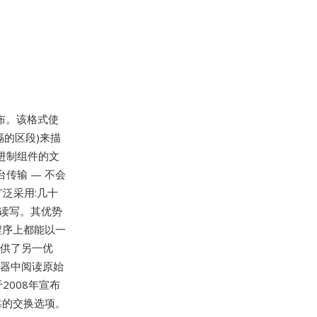
发布。该格式使
隔的区段)来描
进制组件的文
传输 — 不会
广泛采用:几十
的读写。其优势
程序上都能以一
提供了另一优
辑器中阅读原始
2008年宣布
靠的交换选项。