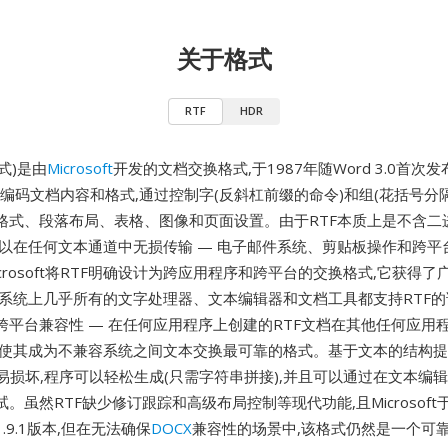
关于格式
RTF
HDR
式)是由
Microsoft
开发的文档交换格式,于1987年随Word 3.0首次
文本编码文档内容和格式,通过控制字(反斜杠前缀的命令)和组(花括号分
格式、段落布局、表格、图像和页面设置。由于RTF本质上是不含二
可以在任何文本通道中无损传输 — 电子邮件系统、剪贴板操作和跨平台
crosoft将RTF明确设计为跨应用程序和跨平台的交换格式,它获得了
作系统上几乎所有的文字处理器、文本编辑器和文档工具都支持RTF
跨平台兼容性 — 在任何应用程序上创建的RTF文档在其他任何应用
,使其成为不兼容系统之间文本交换最可靠的格式。基于文本的结构
不易损坏,程序可以轻松生成(只需字符串拼接),并且可以通过在文本编
。虽然RTF缺少修订跟踪和高级布局控制等现代功能,且Microsoft于
.9.1版本,但在无法确保
DOCX
兼容性的场景中,该格式仍然是一个可