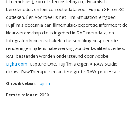
filmemulsies), korreleffectinstellingen, dynamisch-
bereikmodus en lenscorrectiedata voor Fujinon XF- en XC-
optieken. Één voordeel is het Film Simulation-erfgoed —
Fujifilm's decennia aan filmemulsie-expertise informeert de
kleurwetenschap die is ingebed in RAF-metadata, en
fotografen kunnen schakelen tussen filmgeinspireerde
renderingen tijdens nabewerking zonder kwaliteitsverlies.
RAF-bestanden worden ondersteund door Adobe
Lightroom
, Capture One, Fujifilm's eigen X RAW Studio,
dcraw, RawTherapee en andere grote RAW-processors.
Ontwikkelaar
:
Fujifilm
Eerste release
: 2000