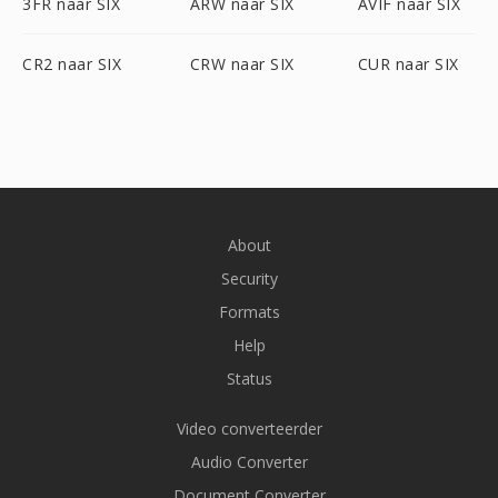
3FR naar SIX
ARW naar SIX
AVIF naar SIX
CR2 naar SIX
CRW naar SIX
CUR naar SIX
About
Security
Formats
Help
Status
Video converteerder
Audio Converter
Document Converter