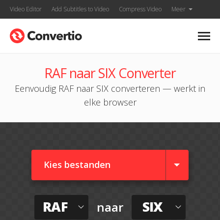
Video Editor
Add Subtitles to Video
Compress Video
Meer
RAF naar SIX Converter
Eenvoudig RAF naar SIX converteren — werkt in
elke browser
Kies bestanden
RAF
SIX
naar