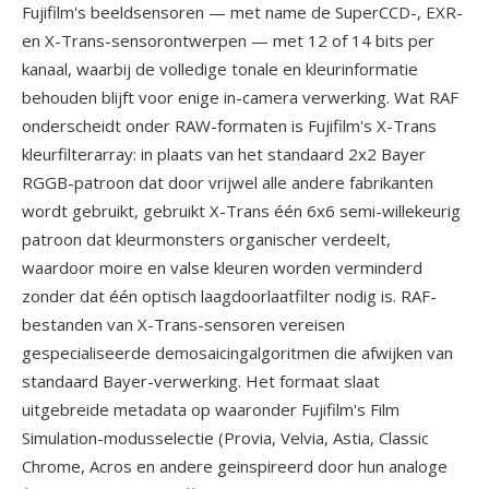
Fujifilm's beeldsensoren — met name de SuperCCD-, EXR-
en X-Trans-sensorontwerpen — met 12 of 14 bits per
kanaal, waarbij de volledige tonale en kleurinformatie
behouden blijft voor enige in-camera verwerking. Wat RAF
onderscheidt onder RAW-formaten is Fujifilm's X-Trans
kleurfilterarray: in plaats van het standaard 2x2 Bayer
RGGB-patroon dat door vrijwel alle andere fabrikanten
wordt gebruikt, gebruikt X-Trans één 6x6 semi-willekeurig
patroon dat kleurmonsters organischer verdeelt,
waardoor moire en valse kleuren worden verminderd
zonder dat één optisch laagdoorlaatfilter nodig is. RAF-
bestanden van X-Trans-sensoren vereisen
gespecialiseerde demosaicingalgoritmen die afwijken van
standaard Bayer-verwerking. Het formaat slaat
uitgebreide metadata op waaronder Fujifilm's Film
Simulation-modusselectie (Provia, Velvia, Astia, Classic
Chrome, Acros en andere geinspireerd door hun analoge