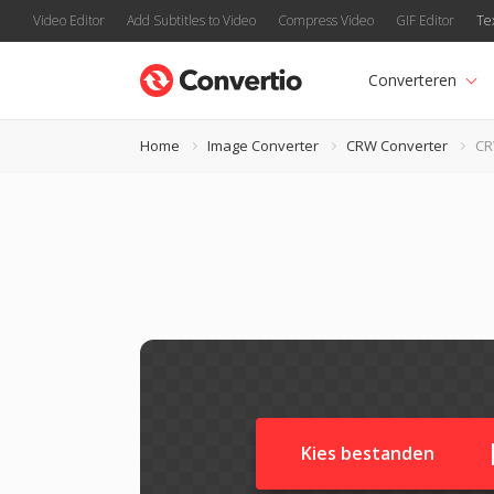
Video Editor
Add Subtitles to Video
Compress Video
GIF Editor
Te
Converteren
Home
Image Converter
CRW Converter
CR
Kies bestanden