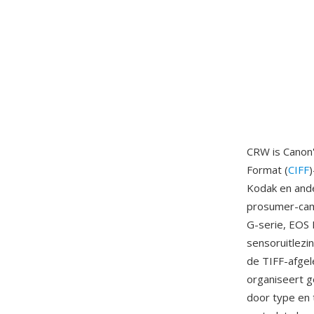
CRW is Canon
Format (
CIFF
)
Kodak en and
prosumer-cam
G-serie, EOS
sensoruitlezi
de TIFF-afgel
organiseert g
door type en 