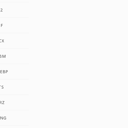
P2
IF
CX
PBM
WEBP
TS
RZ
MNG