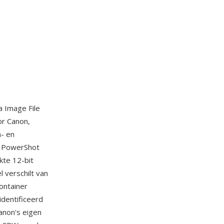
 Image File
or Canon,
- en
e PowerShot
te 12-bit
 verschilt van
ontainer
identificeerd
anon's eigen