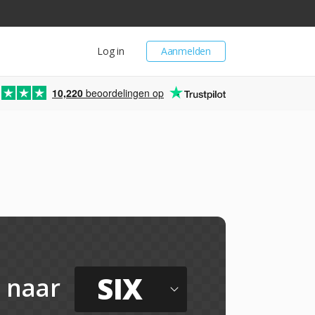
Log in
Aanmelden
10,220
beoordelingen op
SIX
naar