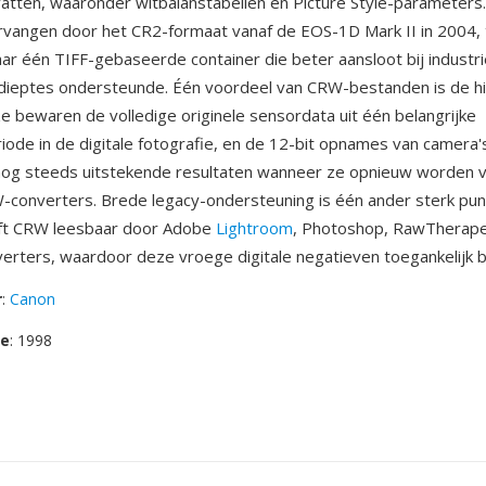
atten, waaronder witbalanstabellen en Picture Style-parameter
vervangen door het CR2-formaat vanaf de EOS-1D Mark II in 2004,
ar één TIFF-gebaseerde container die beter aansloot bij industr
dieptes ondersteunde. Één voordeel van CRW-bestanden is de hi
 ze bewaren de volledige originele sensordata uit één belangrijke
ode in de digitale fotografie, en de 12-bit opnames van camera'
nog steeds uitstekende resultaten wanneer ze opnieuw worden 
converters. Brede legacy-ondersteuning is één ander sterk pu
lijft CRW leesbaar door Adobe
Lightroom
, Photoshop, RawTherap
rters, waardoor deze vroege digitale negatieven toegankelijk bl
r
:
Canon
se
: 1998