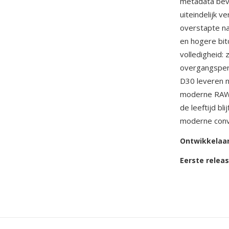
metadata bev
uiteindelijk 
overstapte na
en hogere bit
volledigheid:
overgangsperi
D30 leveren 
moderne RAW-
de leeftijd b
moderne conve
Ontwikkelaa
Eerste relea