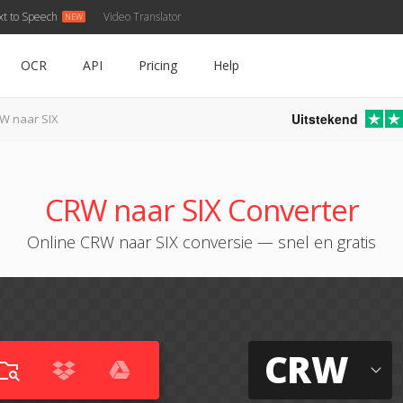
xt to Speech
Video Translator
OCR
API
Pricing
Help
Uitstekend
W naar SIX
CRW naar SIX Converter
Online CRW naar SIX conversie — snel en gratis
CRW