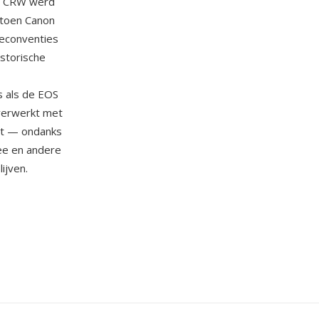
s. CRW werd
 toen Canon
ieconventies
storische
s als de EOS
verwerkt met
nt — ondanks
ee en andere
ijven.