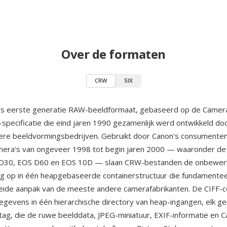
Over de formaten
CRW
SIX
's eerste generatie RAW-beeldformaat, gebaseerd op de Camera
-specificatie die eind jaren 1990 gezamenlijk werd ontwikkeld do
ere beeldvormingsbedrijven. Gebruikt door Canon's consumenten
era's van ongeveer 1998 tot begin jaren 2000 — waaronder d
 D30, EOS D60 en EOS 10D — slaan CRW-bestanden de onbewerk
ng op in één heapgebaseerde containerstructuur die fundamenteel
eide aanpak van de meeste andere camerafabrikanten. De CIFF-c
egevens in één hierarchische directory van heap-ingangen, elk ge
tag, die de ruwe beelddata, JPEG-miniatuur, EXIF-informatie en C